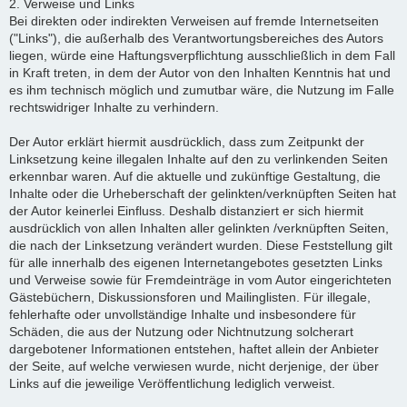
2. Verweise und Links
Bei direkten oder indirekten Verweisen auf fremde Internetseiten
("Links"), die außerhalb des Verantwortungsbereiches des Autors
liegen, würde eine Haftungsverpflichtung ausschließlich in dem Fall
in Kraft treten, in dem der Autor von den Inhalten Kenntnis hat und
es ihm technisch möglich und zumutbar wäre, die Nutzung im Falle
rechtswidriger Inhalte zu verhindern.
Der Autor erklärt hiermit ausdrücklich, dass zum Zeitpunkt der
Linksetzung keine illegalen Inhalte auf den zu verlinkenden Seiten
erkennbar waren. Auf die aktuelle und zukünftige Gestaltung, die
Inhalte oder die Urheberschaft der gelinkten/verknüpften Seiten hat
der Autor keinerlei Einfluss. Deshalb distanziert er sich hiermit
ausdrücklich von allen Inhalten aller gelinkten /verknüpften Seiten,
die nach der Linksetzung verändert wurden. Diese Feststellung gilt
für alle innerhalb des eigenen Internetangebotes gesetzten Links
und Verweise sowie für Fremdeinträge in vom Autor eingerichteten
Gästebüchern, Diskussionsforen und Mailinglisten. Für illegale,
fehlerhafte oder unvollständige Inhalte und insbesondere für
Schäden, die aus der Nutzung oder Nichtnutzung solcherart
dargebotener Informationen entstehen, haftet allein der Anbieter
der Seite, auf welche verwiesen wurde, nicht derjenige, der über
Links auf die jeweilige Veröffentlichung lediglich verweist.