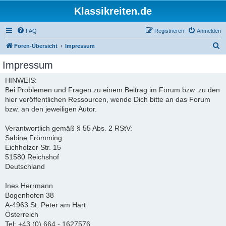
Klassikreiten.de
FAQ
Registrieren
Anmelden
S
Foren-Übersicht
Impressum
u
Impressum
c
HINWEIS:
h
Bei Problemen und Fragen zu einem Beitrag im Forum bzw. zu den
e
hier veröffentlichen Ressourcen, wende Dich bitte an das Forum
bzw. an den jeweiligen Autor.
Verantwortlich gemäß § 55 Abs. 2 RStV:
Sabine Frömming
Eichholzer Str. 15
51580 Reichshof
Deutschland
Ines Herrmann
Bogenhofen 38
A-4963 St. Peter am Hart
Österreich
Tel: +43 (0) 664 - 1627576