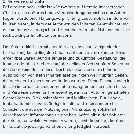
2. Verweise und Links
Bei direkten oder indirekten Verweisen auf fremde Internetseiten
("Links"), die außerhalb des Verantwortungsbereiches des Autors
liegen, würde eine Haftungsverpflichtung ausschließlich in dem Fall
in Kraft treten, in dem der Autor von den Inhalten Kenntnis hat und
es ihm technisch möglich und zumutbar wäre, die Nutzung im Falle
rechtswidriger Inhalte zu verhindern.
Der Autor erklärt hiermit ausdrücklich, dass zum Zeitpunkt der
Linksetzung keine illegalen Inhalte auf den zu verlinkenden Seiten
erkennbar waren. Auf die aktuelle und zukünftige Gestaltung, die
Inhalte oder die Urheberschaft der gelinkten/verknüpften Seiten hat
der Autor keinerlei Einfluss. Deshalb distanziert er sich hiermit
ausdrücklich von allen Inhalten aller gelinkten /verknüpften Seiten,
die nach der Linksetzung verändert wurden. Diese Feststellung gilt
für alle innerhalb des eigenen Internetangebotes gesetzten Links
und Verweise sowie für Fremdeinträge in vom Autor eingerichteten
Gästebüchern, Diskussionsforen und Mailinglisten. Für illegale,
fehlerhafte oder unvollständige Inhalte und insbesondere für
Schäden, die aus der Nutzung oder Nichtnutzung solcherart
dargebotener Informationen entstehen, haftet allein der Anbieter
der Seite, auf welche verwiesen wurde, nicht derjenige, der über
Links auf die jeweilige Veröffentlichung lediglich verweist.