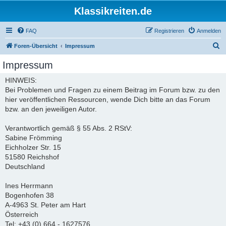
Klassikreiten.de
FAQ
Registrieren
Anmelden
S
Foren-Übersicht
Impressum
u
Impressum
c
HINWEIS:
h
Bei Problemen und Fragen zu einem Beitrag im Forum bzw. zu den
e
hier veröffentlichen Ressourcen, wende Dich bitte an das Forum
bzw. an den jeweiligen Autor.
Verantwortlich gemäß § 55 Abs. 2 RStV:
Sabine Frömming
Eichholzer Str. 15
51580 Reichshof
Deutschland
Ines Herrmann
Bogenhofen 38
A-4963 St. Peter am Hart
Österreich
Tel: +43 (0) 664 - 1627576