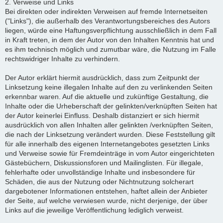
2. Verweise und Links
Bei direkten oder indirekten Verweisen auf fremde Internetseiten
("Links"), die außerhalb des Verantwortungsbereiches des Autors
liegen, würde eine Haftungsverpflichtung ausschließlich in dem Fall
in Kraft treten, in dem der Autor von den Inhalten Kenntnis hat und
es ihm technisch möglich und zumutbar wäre, die Nutzung im Falle
rechtswidriger Inhalte zu verhindern.
Der Autor erklärt hiermit ausdrücklich, dass zum Zeitpunkt der
Linksetzung keine illegalen Inhalte auf den zu verlinkenden Seiten
erkennbar waren. Auf die aktuelle und zukünftige Gestaltung, die
Inhalte oder die Urheberschaft der gelinkten/verknüpften Seiten hat
der Autor keinerlei Einfluss. Deshalb distanziert er sich hiermit
ausdrücklich von allen Inhalten aller gelinkten /verknüpften Seiten,
die nach der Linksetzung verändert wurden. Diese Feststellung gilt
für alle innerhalb des eigenen Internetangebotes gesetzten Links
und Verweise sowie für Fremdeinträge in vom Autor eingerichteten
Gästebüchern, Diskussionsforen und Mailinglisten. Für illegale,
fehlerhafte oder unvollständige Inhalte und insbesondere für
Schäden, die aus der Nutzung oder Nichtnutzung solcherart
dargebotener Informationen entstehen, haftet allein der Anbieter
der Seite, auf welche verwiesen wurde, nicht derjenige, der über
Links auf die jeweilige Veröffentlichung lediglich verweist.