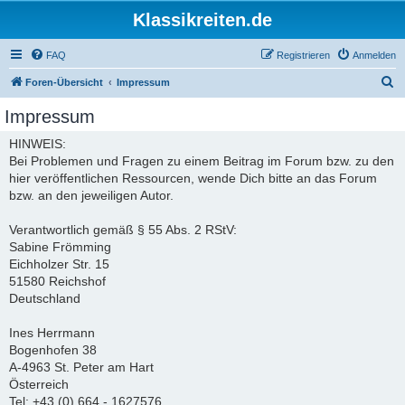
Klassikreiten.de
FAQ
Registrieren
Anmelden
S
Foren-Übersicht
Impressum
u
Impressum
c
HINWEIS:
h
Bei Problemen und Fragen zu einem Beitrag im Forum bzw. zu den
e
hier veröffentlichen Ressourcen, wende Dich bitte an das Forum
bzw. an den jeweiligen Autor.
Verantwortlich gemäß § 55 Abs. 2 RStV:
Sabine Frömming
Eichholzer Str. 15
51580 Reichshof
Deutschland
Ines Herrmann
Bogenhofen 38
A-4963 St. Peter am Hart
Österreich
Tel: +43 (0) 664 - 1627576