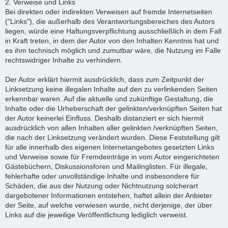
2. Verweise und Links
Bei direkten oder indirekten Verweisen auf fremde Internetseiten
("Links"), die außerhalb des Verantwortungsbereiches des Autors
liegen, würde eine Haftungsverpflichtung ausschließlich in dem Fall
in Kraft treten, in dem der Autor von den Inhalten Kenntnis hat und
es ihm technisch möglich und zumutbar wäre, die Nutzung im Falle
rechtswidriger Inhalte zu verhindern.
Der Autor erklärt hiermit ausdrücklich, dass zum Zeitpunkt der
Linksetzung keine illegalen Inhalte auf den zu verlinkenden Seiten
erkennbar waren. Auf die aktuelle und zukünftige Gestaltung, die
Inhalte oder die Urheberschaft der gelinkten/verknüpften Seiten hat
der Autor keinerlei Einfluss. Deshalb distanziert er sich hiermit
ausdrücklich von allen Inhalten aller gelinkten /verknüpften Seiten,
die nach der Linksetzung verändert wurden. Diese Feststellung gilt
für alle innerhalb des eigenen Internetangebotes gesetzten Links
und Verweise sowie für Fremdeinträge in vom Autor eingerichteten
Gästebüchern, Diskussionsforen und Mailinglisten. Für illegale,
fehlerhafte oder unvollständige Inhalte und insbesondere für
Schäden, die aus der Nutzung oder Nichtnutzung solcherart
dargebotener Informationen entstehen, haftet allein der Anbieter
der Seite, auf welche verwiesen wurde, nicht derjenige, der über
Links auf die jeweilige Veröffentlichung lediglich verweist.