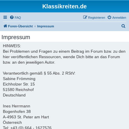
Klassikreiten.de
FAQ
Registrieren
Anmelden
S
Foren-Übersicht
Impressum
u
Impressum
c
HINWEIS:
h
Bei Problemen und Fragen zu einem Beitrag im Forum bzw. zu den
e
hier veröffentlichen Ressourcen, wende Dich bitte an das Forum
bzw. an den jeweiligen Autor.
Verantwortlich gemäß § 55 Abs. 2 RStV:
Sabine Frömming
Eichholzer Str. 15
51580 Reichshof
Deutschland
Ines Herrmann
Bogenhofen 38
A-4963 St. Peter am Hart
Österreich
Tel: +43 (0) 664 - 1627576