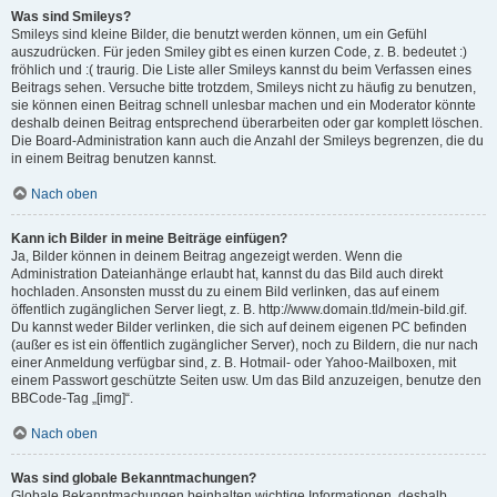
Was sind Smileys?
Smileys sind kleine Bilder, die benutzt werden können, um ein Gefühl
auszudrücken. Für jeden Smiley gibt es einen kurzen Code, z. B. bedeutet :)
fröhlich und :( traurig. Die Liste aller Smileys kannst du beim Verfassen eines
Beitrags sehen. Versuche bitte trotzdem, Smileys nicht zu häufig zu benutzen,
sie können einen Beitrag schnell unlesbar machen und ein Moderator könnte
deshalb deinen Beitrag entsprechend überarbeiten oder gar komplett löschen.
Die Board-Administration kann auch die Anzahl der Smileys begrenzen, die du
in einem Beitrag benutzen kannst.
Nach oben
Kann ich Bilder in meine Beiträge einfügen?
Ja, Bilder können in deinem Beitrag angezeigt werden. Wenn die
Administration Dateianhänge erlaubt hat, kannst du das Bild auch direkt
hochladen. Ansonsten musst du zu einem Bild verlinken, das auf einem
öffentlich zugänglichen Server liegt, z. B. http://www.domain.tld/mein-bild.gif.
Du kannst weder Bilder verlinken, die sich auf deinem eigenen PC befinden
(außer es ist ein öffentlich zugänglicher Server), noch zu Bildern, die nur nach
einer Anmeldung verfügbar sind, z. B. Hotmail- oder Yahoo-Mailboxen, mit
einem Passwort geschützte Seiten usw. Um das Bild anzuzeigen, benutze den
BBCode-Tag „[img]“.
Nach oben
Was sind globale Bekanntmachungen?
Globale Bekanntmachungen beinhalten wichtige Informationen, deshalb