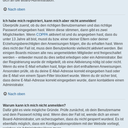
dich an die Board-Administration.
Nach oben
Ich habe mich registriert, kann mich aber nicht anmelden!
Überprüfe zuerst, ob du den richtigen Benutzernamen und das richtige
Passwort eingegeben hast. Wenn diese stimmen, dann gibt es zwei
Möglichkeiten. Wenn
COPPA
aktiviert ist und du angegeben hast, dass du
unter 13 Jahre alt bist, musst du bzw. einer deiner Eltern oder deiner
Erziehungsberechtigten den Anweisungen folgen, die du erhalten hast. Wenn
dies nicht der Fall ist, muss dein Benutzerkonto vielleicht aktiviert werden. Bei
einigen Boards müssen alle neu angemeldeten Mitglieder erst freigeschaltet
werden – entweder musst du dies selbst erledigen oder ein Administrator. Bei
der Registrierung wurde dir mitgeteilt, ob eine Aktivierung nötig ist oder nicht.
Wenn du eine E-Mail erhalten hast, folge den dort enthaltenen Anweisungen.
Ansonsten prüfe, ob du deine E-Mail-Adresse korrekt eingegeben hast oder
die E-Mail von einem Spam-Filter blockiert wurde. Wenn du dir sicher bist,
dass deine E-Mail-Adresse korrekt eingegeben wurde, dann kontaktiere einen
Administrator.
Nach oben
Warum kann ich mich nicht anmelden?
Dafür gibt es viele mögliche Gründe. Prüfe zunächst, ob dein Benutzername
und dein Passwort richtig sind. Wenn dies der Fall ist, wende dich an einen
Board-Administrator, um sicherzugehen, dass du nicht gesperrt wurdest. Es ist
ebenfalls möglich, dass ein Konfigurationsproblem mit der Website vorliegt,