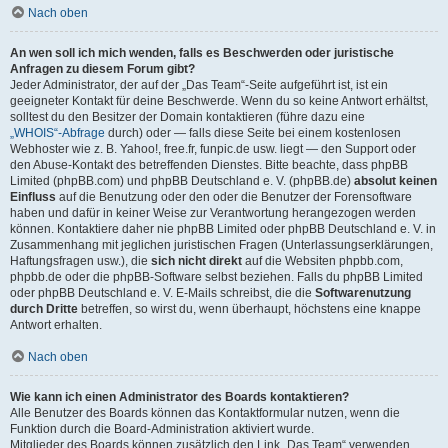
Nach oben
An wen soll ich mich wenden, falls es Beschwerden oder juristische
Anfragen zu diesem Forum gibt?
Jeder Administrator, der auf der „Das Team“-Seite aufgeführt ist, ist ein
geeigneter Kontakt für deine Beschwerde. Wenn du so keine Antwort erhältst,
solltest du den Besitzer der Domain kontaktieren (führe dazu eine
„WHOIS“-Abfrage
durch) oder — falls diese Seite bei einem kostenlosen
Webhoster wie z. B. Yahoo!, free.fr, funpic.de usw. liegt — den Support oder
den Abuse-Kontakt des betreffenden Dienstes. Bitte beachte, dass phpBB
Limited (phpBB.com) und phpBB Deutschland e. V. (phpBB.de)
absolut keinen
Einfluss
auf die Benutzung oder den oder die Benutzer der Forensoftware
haben und dafür in keiner Weise zur Verantwortung herangezogen werden
können. Kontaktiere daher nie phpBB Limited oder phpBB Deutschland e. V. in
Zusammenhang mit jeglichen juristischen Fragen (Unterlassungserklärungen,
Haftungsfragen usw.), die
sich nicht direkt
auf die Websiten phpbb.com,
phpbb.de oder die phpBB-Software selbst beziehen. Falls du phpBB Limited
oder phpBB Deutschland e. V. E-Mails schreibst, die die
Softwarenutzung
durch Dritte
betreffen, so wirst du, wenn überhaupt, höchstens eine knappe
Antwort erhalten.
Nach oben
Wie kann ich einen Administrator des Boards kontaktieren?
Alle Benutzer des Boards können das Kontaktformular nutzen, wenn die
Funktion durch die Board-Administration aktiviert wurde.
Mitglieder des Boards können zusätzlich den Link „Das Team“ verwenden.