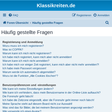
Klassikreiten.de
FAQ
Registrieren
Anmelden
S
Foren-Übersicht
Häufig gestellte Fragen
u
Häufig gestellte Fragen
c
h
Registrierung und Anmeldung
Wozu muss ich mich registrieren?
e
Was ist COPPA?
Warum kann ich mich nicht registrieren?
Ich habe mich registriert, kann mich aber nicht anmelden!
Warum kann ich mich nicht anmelden?
Ich habe mich vor einiger Zeit registriert, kann mich aber nicht mehr anmelden?!
Ich habe mein Passwort vergessen!
Warum werde ich automatisch abgemeldet?
Wozu ist die Funktion „Alle Cookies löschen“?
Benutzerpräferenzen und -einstellungen
Wie kann ich meine Einstellungen ändern?
Wie kann ich verhindern, dass mein Benutzername in der Online-Liste auftaucht?
Die Forenuhr geht falsch!
Ich habe die Zeitzone eingestellt, aber die Forenuhr geht immer noch falsch!
Meine Sprache steht auf diesem Board nicht zur Auswahl!
Was sind das für Bilder, die bei meinem Benutzernamen angezeigt werden?
Wie verwende ich einen Avatar?