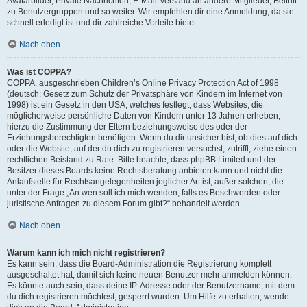
Avatarbilder, Private Nachrichten, E-Mail-Versand an andere Mitglieder, Beitritt
zu Benutzergruppen und so weiter. Wir empfehlen dir eine Anmeldung, da sie
schnell erledigt ist und dir zahlreiche Vorteile bietet.
Nach oben
Was ist COPPA?
COPPA, ausgeschrieben Children’s Online Privacy Protection Act of 1998
(deutsch: Gesetz zum Schutz der Privatsphäre von Kindern im Internet von
1998) ist ein Gesetz in den USA, welches festlegt, dass Websites, die
möglicherweise persönliche Daten von Kindern unter 13 Jahren erheben,
hierzu die Zustimmung der Eltern beziehungsweise des oder der
Erziehungsberechtigten benötigen. Wenn du dir unsicher bist, ob dies auf dich
oder die Website, auf der du dich zu registrieren versuchst, zutrifft, ziehe einen
rechtlichen Beistand zu Rate. Bitte beachte, dass phpBB Limited und der
Besitzer dieses Boards keine Rechtsberatung anbieten kann und nicht die
Anlaufstelle für Rechtsangelegenheiten jeglicher Art ist; außer solchen, die
unter der Frage „An wen soll ich mich wenden, falls es Beschwerden oder
juristische Anfragen zu diesem Forum gibt?“ behandelt werden.
Nach oben
Warum kann ich mich nicht registrieren?
Es kann sein, dass die Board-Administration die Registrierung komplett
ausgeschaltet hat, damit sich keine neuen Benutzer mehr anmelden können.
Es könnte auch sein, dass deine IP-Adresse oder der Benutzername, mit dem
du dich registrieren möchtest, gesperrt wurden. Um Hilfe zu erhalten, wende