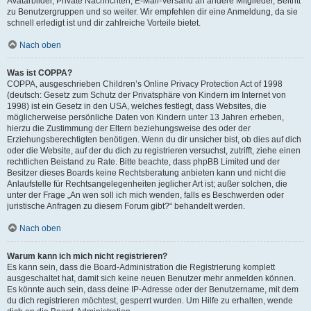
Avatarbilder, Private Nachrichten, E-Mail-Versand an andere Mitglieder, Beitritt
zu Benutzergruppen und so weiter. Wir empfehlen dir eine Anmeldung, da sie
schnell erledigt ist und dir zahlreiche Vorteile bietet.
Nach oben
Was ist COPPA?
COPPA, ausgeschrieben Children’s Online Privacy Protection Act of 1998
(deutsch: Gesetz zum Schutz der Privatsphäre von Kindern im Internet von
1998) ist ein Gesetz in den USA, welches festlegt, dass Websites, die
möglicherweise persönliche Daten von Kindern unter 13 Jahren erheben,
hierzu die Zustimmung der Eltern beziehungsweise des oder der
Erziehungsberechtigten benötigen. Wenn du dir unsicher bist, ob dies auf dich
oder die Website, auf der du dich zu registrieren versuchst, zutrifft, ziehe einen
rechtlichen Beistand zu Rate. Bitte beachte, dass phpBB Limited und der
Besitzer dieses Boards keine Rechtsberatung anbieten kann und nicht die
Anlaufstelle für Rechtsangelegenheiten jeglicher Art ist; außer solchen, die
unter der Frage „An wen soll ich mich wenden, falls es Beschwerden oder
juristische Anfragen zu diesem Forum gibt?“ behandelt werden.
Nach oben
Warum kann ich mich nicht registrieren?
Es kann sein, dass die Board-Administration die Registrierung komplett
ausgeschaltet hat, damit sich keine neuen Benutzer mehr anmelden können.
Es könnte auch sein, dass deine IP-Adresse oder der Benutzername, mit dem
du dich registrieren möchtest, gesperrt wurden. Um Hilfe zu erhalten, wende