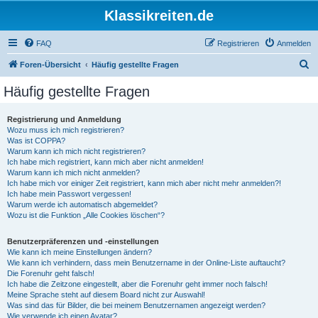
Klassikreiten.de
FAQ
Registrieren
Anmelden
S
Foren-Übersicht
Häufig gestellte Fragen
u
Häufig gestellte Fragen
c
h
Registrierung und Anmeldung
Wozu muss ich mich registrieren?
e
Was ist COPPA?
Warum kann ich mich nicht registrieren?
Ich habe mich registriert, kann mich aber nicht anmelden!
Warum kann ich mich nicht anmelden?
Ich habe mich vor einiger Zeit registriert, kann mich aber nicht mehr anmelden?!
Ich habe mein Passwort vergessen!
Warum werde ich automatisch abgemeldet?
Wozu ist die Funktion „Alle Cookies löschen“?
Benutzerpräferenzen und -einstellungen
Wie kann ich meine Einstellungen ändern?
Wie kann ich verhindern, dass mein Benutzername in der Online-Liste auftaucht?
Die Forenuhr geht falsch!
Ich habe die Zeitzone eingestellt, aber die Forenuhr geht immer noch falsch!
Meine Sprache steht auf diesem Board nicht zur Auswahl!
Was sind das für Bilder, die bei meinem Benutzernamen angezeigt werden?
Wie verwende ich einen Avatar?