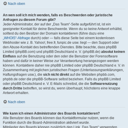
Nach oben
An wen soll ich mich wenden, falls es Beschwerden oder juristische
Anfragen zu diesem Forum gibt?
Jeder Administrator, der auf der „Das Team“-Seite aufgeführt ist, ist ein
geeigneter Kontakt für deine Beschwerde. Wenn du so keine Antwort erhältst,
solltest du den Besitzer der Domain kontaktieren (führe dazu eine
„WHOIS“-Abfrage
durch) oder — falls diese Seite bei einem kostenlosen
Webhoster wie z. B. Yahoo!, free.fr, funpic.de usw. liegt — den Support oder
den Abuse-Kontakt des betreffenden Dienstes. Bitte beachte, dass phpBB
Limited (phpBB.com) und phpBB Deutschland e. V. (phpBB.de)
absolut keinen
Einfluss
auf die Benutzung oder den oder die Benutzer der Forensoftware
haben und dafür in keiner Weise zur Verantwortung herangezogen werden
können. Kontaktiere daher nie phpBB Limited oder phpBB Deutschland e. V. in
Zusammenhang mit jeglichen juristischen Fragen (Unterlassungserklärungen,
Haftungsfragen usw.), die
sich nicht direkt
auf die Websiten phpbb.com,
phpbb.de oder die phpBB-Software selbst beziehen. Falls du phpBB Limited
oder phpBB Deutschland e. V. E-Mails schreibst, die die
Softwarenutzung
durch Dritte
betreffen, so wirst du, wenn überhaupt, höchstens eine knappe
Antwort erhalten.
Nach oben
Wie kann ich einen Administrator des Boards kontaktieren?
Alle Benutzer des Boards können das Kontaktformular nutzen, wenn die
Funktion durch die Board-Administration aktiviert wurde.
Mitglieder des Boards können zusätzlich den Link „Das Team“ verwenden.