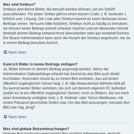
Was sind Smileys?
Smileys sind kleine Bilder, die benutzt werden können, um ein Gefühl
auszudrücken. Für jeden Smiley gibt es einen kurzen Code, z. B. bedeutet :)
fröhlich und :( traurig. Die Liste aller Smileys kannst du beim Verfassen eines
Beitrags sehen. Versuche bitte trotzdem, Smileys nicht zu häufig zu benutzen,
sie können einen Beitrag schnell unlesbar machen und ein Moderator könnte
deshalb deinen Beitrag entsprechend überarbeiten oder gar komplett löschen.
Die Board-Administration kann auch die Anzahl der Smileys begrenzen, die du
in einem Beitrag benutzen kannst.
Nach oben
Kann ich Bilder in meine Beiträge einfügen?
Ja, Bilder können in deinem Beitrag angezeigt werden. Wenn die
Administration Dateianhänge erlaubt hat, kannst du das Bild auch direkt
hochladen. Ansonsten musst du zu einem Bild verlinken, das auf einem
öffentlich zugänglichen Server liegt, z. B. http://www.domain.tld/mein-bild.gif.
Du kannst weder Bilder verlinken, die sich auf deinem eigenen PC befinden
(außer es ist ein öffentlich zugänglicher Server), noch zu Bildern, die nur nach
einer Anmeldung verfügbar sind, z. B. Hotmail- oder Yahoo-Mailboxen, mit
einem Passwort geschützte Seiten usw. Um das Bild anzuzeigen, benutze den
BBCode-Tag „[img]“.
Nach oben
Was sind globale Bekanntmachungen?
Globale Bekanntmachungen beinhalten wichtige Informationen, deshalb