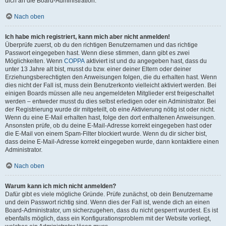
dich an die Board-Administration.
Nach oben
Ich habe mich registriert, kann mich aber nicht anmelden!
Überprüfe zuerst, ob du den richtigen Benutzernamen und das richtige
Passwort eingegeben hast. Wenn diese stimmen, dann gibt es zwei
Möglichkeiten. Wenn
COPPA
aktiviert ist und du angegeben hast, dass du
unter 13 Jahre alt bist, musst du bzw. einer deiner Eltern oder deiner
Erziehungsberechtigten den Anweisungen folgen, die du erhalten hast. Wenn
dies nicht der Fall ist, muss dein Benutzerkonto vielleicht aktiviert werden. Bei
einigen Boards müssen alle neu angemeldeten Mitglieder erst freigeschaltet
werden – entweder musst du dies selbst erledigen oder ein Administrator. Bei
der Registrierung wurde dir mitgeteilt, ob eine Aktivierung nötig ist oder nicht.
Wenn du eine E-Mail erhalten hast, folge den dort enthaltenen Anweisungen.
Ansonsten prüfe, ob du deine E-Mail-Adresse korrekt eingegeben hast oder
die E-Mail von einem Spam-Filter blockiert wurde. Wenn du dir sicher bist,
dass deine E-Mail-Adresse korrekt eingegeben wurde, dann kontaktiere einen
Administrator.
Nach oben
Warum kann ich mich nicht anmelden?
Dafür gibt es viele mögliche Gründe. Prüfe zunächst, ob dein Benutzername
und dein Passwort richtig sind. Wenn dies der Fall ist, wende dich an einen
Board-Administrator, um sicherzugehen, dass du nicht gesperrt wurdest. Es ist
ebenfalls möglich, dass ein Konfigurationsproblem mit der Website vorliegt,