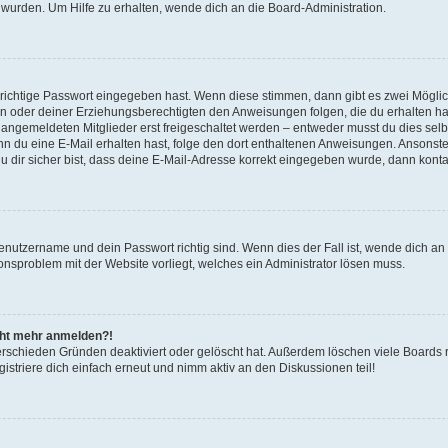
 wurden. Um Hilfe zu erhalten, wende dich an die Board-Administration.
 richtige Passwort eingegeben hast. Wenn diese stimmen, dann gibt es zwei Mögl
tern oder deiner Erziehungsberechtigten den Anweisungen folgen, die du erhalten ha
u angemeldeten Mitglieder erst freigeschaltet werden – entweder musst du dies selbs
. Wenn du eine E-Mail erhalten hast, folge den dort enthaltenen Anweisungen. Ansons
 dir sicher bist, dass deine E-Mail-Adresse korrekt eingegeben wurde, dann kontak
Benutzername und dein Passwort richtig sind. Wenn dies der Fall ist, wende dich a
ionsproblem mit der Website vorliegt, welches ein Administrator lösen muss.
icht mehr anmelden?!
erschieden Gründen deaktiviert oder gelöscht hat. Außerdem löschen viele Boards r
triere dich einfach erneut und nimm aktiv an den Diskussionen teil!