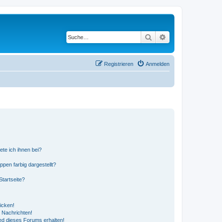
Suche
Erweiterte Suche
Registrieren
Anmelden
ete ich ihnen bei?
en farbig dargestellt?
tartseite?
icken!
 Nachrichten!
ed dieses Forums erhalten!