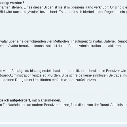
gezeigt werden?
amen stehen. Eines dieser Bilder ist meist mit deinem Rang verknüpft: Oft sind di
ld wird auch als „Avatar“ bezeichnet. Es handelt sich hierbei in der Regel um ein
 Avatar über eine der folgenden vier Methoden hinzufügen: Gravatar, Galerie, Rem
en Avatar benutzen kannst, solltest du die Board-Administration kontaktieren.
viele Beiträge du bislang erstellt hast oder identifizieren bestimmte Benutzer w
 Board-Administration festgelegt wurden. Bitte schreibe keine sinnlosen Beiträge
wird deinen Rang unter Umständen einfach wieder zurücksetzen.
rde ich aufgefordert, mich anzumelden.
ion für Nachrichten an andere Benutzer nutzen, falls diese von der Board-Administ