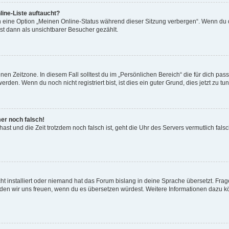
ine-Liste auftaucht?
n eine Option „Meinen Online-Status während dieser Sitzung verbergen“. Wenn du d
st dann als unsichtbarer Besucher gezählt.
en Zeitzone. In diesem Fall solltest du im „Persönlichen Bereich“ die für dich passe
den. Wenn du noch nicht registriert bist, ist dies ein guter Grund, dies jetzt zu tun
mer noch falsch!
t hast und die Zeit trotzdem noch falsch ist, geht die Uhr des Servers vermutlich fal
t installiert oder niemand hat das Forum bislang in deine Sprache übersetzt. Frag
, würden wir uns freuen, wenn du es übersetzen würdest. Weitere Informationen dazu