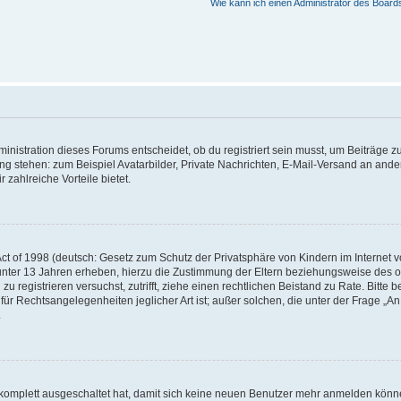
Wie kann ich einen Administrator des Board
istration dieses Forums entscheidet, ob du registriert sein musst, um Beiträge zu s
ung stehen: zum Beispiel Avatarbilder, Private Nachrichten, E-Mail-Versand an ander
 zahlreiche Vorteile bietet.
t of 1998 (deutsch: Gesetz zum Schutz der Privatsphäre von Kindern im Internet vo
unter 13 Jahren erheben, hierzu die Zustimmung der Eltern beziehungsweise des o
h zu registrieren versuchst, zutrifft, ziehe einen rechtlichen Beistand zu Rate. Bit
für Rechtsangelegenheiten jeglicher Art ist; außer solchen, die unter der Frage „
.
g komplett ausgeschaltet hat, damit sich keine neuen Benutzer mehr anmelden könn