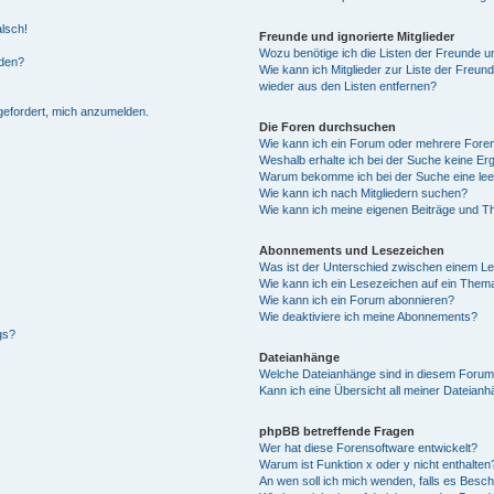
alsch!
Freunde und ignorierte Mitglieder
Wozu benötige ich die Listen der Freunde un
rden?
Wie kann ich Mitglieder zur Liste der Freund
wieder aus den Listen entfernen?
fgefordert, mich anzumelden.
Die Foren durchsuchen
Wie kann ich ein Forum oder mehrere For
Weshalb erhalte ich bei der Suche keine Er
Warum bekomme ich bei der Suche eine lee
Wie kann ich nach Mitgliedern suchen?
Wie kann ich meine eigenen Beiträge und T
Abonnements und Lesezeichen
Was ist der Unterschied zwischen einem L
Wie kann ich ein Lesezeichen auf ein Them
Wie kann ich ein Forum abonnieren?
Wie deaktiviere ich meine Abonnements?
gs?
Dateianhänge
Welche Dateianhänge sind in diesem Forum
Kann ich eine Übersicht all meiner Dateian
phpBB betreffende Fragen
Wer hat diese Forensoftware entwickelt?
Warum ist Funktion x oder y nicht enthalten
An wen soll ich mich wenden, falls es Besc