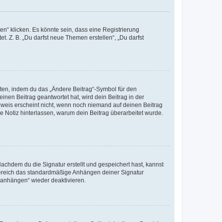
n“ klicken. Es könnte sein, dass eine Registrierung
t. Z. B. „Du darfst neue Themen erstellen“, „Du darfst
iten, indem du das „Ändere Beitrag“-Symbol für den
inen Beitrag geantwortet hat, wird dein Beitrag in der
nweis erscheint nicht, wenn noch niemand auf deinen Beitrag
ne Notiz hinterlassen, warum dein Beitrag überarbeitet wurde.
chdem du die Signatur erstellt und gespeichert hast, kannst
Bereich das standardmäßige Anhängen deiner Signatur
r anhängen“ wieder deaktivieren.