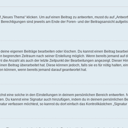
„Neues Thema“ klicken. Um auf einen Beitrag zu antworten, musst du auf „Antworte
e Berechtigungen sind jeweils am Ende der Foren- und der Beitragsansicht aufgeliste
r deine eigenen Beiträge bearbeiten oder löschen. Du kannst einen Beitrag bearbe
inen begrenzten Zeitraum nach seiner Erstellung möglich. Wenn bereits jemand auf de
 die Anzahl als auch der letzte Zeitpunkt der Bearbeitungen angezeigt. Dieser Hi
en Beitrag überarbeitet hat. Diese können jedoch, falls sie es für nötig halten, ei
hen können, wenn bereits jemand darauf geantwortet hat.
st eine solche in den Einstellungen in deinem persönlichen Bereich entwerfen. Na
eren. Du kannst eine Signatur auch hinzufügen, indem du in deinem persönlichen 
atur verfassen möchtest, so kannst du dort einfach das Kontrollkästchen „Signatu