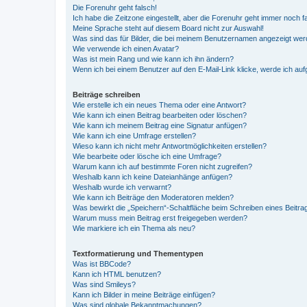
Die Forenuhr geht falsch!
Ich habe die Zeitzone eingestellt, aber die Forenuhr geht immer noch f
Meine Sprache steht auf diesem Board nicht zur Auswahl!
Was sind das für Bilder, die bei meinem Benutzernamen angezeigt we
Wie verwende ich einen Avatar?
Was ist mein Rang und wie kann ich ihn ändern?
Wenn ich bei einem Benutzer auf den E-Mail-Link klicke, werde ich au
Beiträge schreiben
Wie erstelle ich ein neues Thema oder eine Antwort?
Wie kann ich einen Beitrag bearbeiten oder löschen?
Wie kann ich meinem Beitrag eine Signatur anfügen?
Wie kann ich eine Umfrage erstellen?
Wieso kann ich nicht mehr Antwortmöglichkeiten erstellen?
Wie bearbeite oder lösche ich eine Umfrage?
Warum kann ich auf bestimmte Foren nicht zugreifen?
Weshalb kann ich keine Dateianhänge anfügen?
Weshalb wurde ich verwarnt?
Wie kann ich Beiträge den Moderatoren melden?
Was bewirkt die „Speichern“-Schaltfläche beim Schreiben eines Beitra
Warum muss mein Beitrag erst freigegeben werden?
Wie markiere ich ein Thema als neu?
Textformatierung und Thementypen
Was ist BBCode?
Kann ich HTML benutzen?
Was sind Smileys?
Kann ich Bilder in meine Beiträge einfügen?
Was sind globale Bekanntmachungen?