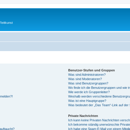
Reitkunst
Benutzer-Stufen und Gruppen
Was sind Administratoren?
Was sind Moderatoren?
Was sind Benutzergruppen?
Wo finde ich die Benutzergruppen und wie tr
Wie werde ich Gruppenleiter?
anmelden?!
Weshalb werden verschiedene Benutzergrupp
Was ist eine Hauptgruppe?
Was bedeutet der „Das Team“-Link auf der S
Private Nachrichten
Ich kann keine Privaten Nachrichten versch
Ich bekomme ständig unerwünschte Private
auftaucht?
Ich habe eine Spam-E-Mail von einem Mitgli