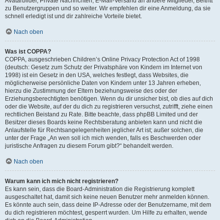
Avatarbilder, Private Nachrichten, E-Mail-Versand an andere Mitglieder, Beitritt
zu Benutzergruppen und so weiter. Wir empfehlen dir eine Anmeldung, da sie
schnell erledigt ist und dir zahlreiche Vorteile bietet.
Nach oben
Was ist COPPA?
COPPA, ausgeschrieben Children’s Online Privacy Protection Act of 1998
(deutsch: Gesetz zum Schutz der Privatsphäre von Kindern im Internet von
1998) ist ein Gesetz in den USA, welches festlegt, dass Websites, die
möglicherweise persönliche Daten von Kindern unter 13 Jahren erheben,
hierzu die Zustimmung der Eltern beziehungsweise des oder der
Erziehungsberechtigten benötigen. Wenn du dir unsicher bist, ob dies auf dich
oder die Website, auf der du dich zu registrieren versuchst, zutrifft, ziehe einen
rechtlichen Beistand zu Rate. Bitte beachte, dass phpBB Limited und der
Besitzer dieses Boards keine Rechtsberatung anbieten kann und nicht die
Anlaufstelle für Rechtsangelegenheiten jeglicher Art ist; außer solchen, die
unter der Frage „An wen soll ich mich wenden, falls es Beschwerden oder
juristische Anfragen zu diesem Forum gibt?“ behandelt werden.
Nach oben
Warum kann ich mich nicht registrieren?
Es kann sein, dass die Board-Administration die Registrierung komplett
ausgeschaltet hat, damit sich keine neuen Benutzer mehr anmelden können.
Es könnte auch sein, dass deine IP-Adresse oder der Benutzername, mit dem
du dich registrieren möchtest, gesperrt wurden. Um Hilfe zu erhalten, wende