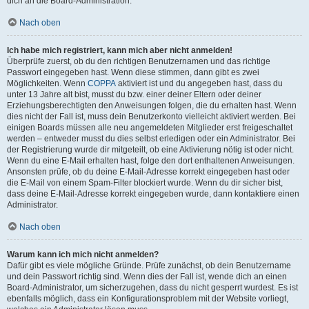
dich an die Board-Administration.
Nach oben
Ich habe mich registriert, kann mich aber nicht anmelden!
Überprüfe zuerst, ob du den richtigen Benutzernamen und das richtige
Passwort eingegeben hast. Wenn diese stimmen, dann gibt es zwei
Möglichkeiten. Wenn
COPPA
aktiviert ist und du angegeben hast, dass du
unter 13 Jahre alt bist, musst du bzw. einer deiner Eltern oder deiner
Erziehungsberechtigten den Anweisungen folgen, die du erhalten hast. Wenn
dies nicht der Fall ist, muss dein Benutzerkonto vielleicht aktiviert werden. Bei
einigen Boards müssen alle neu angemeldeten Mitglieder erst freigeschaltet
werden – entweder musst du dies selbst erledigen oder ein Administrator. Bei
der Registrierung wurde dir mitgeteilt, ob eine Aktivierung nötig ist oder nicht.
Wenn du eine E-Mail erhalten hast, folge den dort enthaltenen Anweisungen.
Ansonsten prüfe, ob du deine E-Mail-Adresse korrekt eingegeben hast oder
die E-Mail von einem Spam-Filter blockiert wurde. Wenn du dir sicher bist,
dass deine E-Mail-Adresse korrekt eingegeben wurde, dann kontaktiere einen
Administrator.
Nach oben
Warum kann ich mich nicht anmelden?
Dafür gibt es viele mögliche Gründe. Prüfe zunächst, ob dein Benutzername
und dein Passwort richtig sind. Wenn dies der Fall ist, wende dich an einen
Board-Administrator, um sicherzugehen, dass du nicht gesperrt wurdest. Es ist
ebenfalls möglich, dass ein Konfigurationsproblem mit der Website vorliegt,