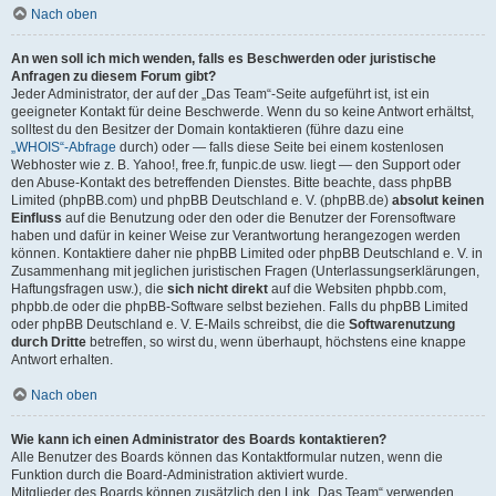
Nach oben
An wen soll ich mich wenden, falls es Beschwerden oder juristische
Anfragen zu diesem Forum gibt?
Jeder Administrator, der auf der „Das Team“-Seite aufgeführt ist, ist ein
geeigneter Kontakt für deine Beschwerde. Wenn du so keine Antwort erhältst,
solltest du den Besitzer der Domain kontaktieren (führe dazu eine
„WHOIS“-Abfrage
durch) oder — falls diese Seite bei einem kostenlosen
Webhoster wie z. B. Yahoo!, free.fr, funpic.de usw. liegt — den Support oder
den Abuse-Kontakt des betreffenden Dienstes. Bitte beachte, dass phpBB
Limited (phpBB.com) und phpBB Deutschland e. V. (phpBB.de)
absolut keinen
Einfluss
auf die Benutzung oder den oder die Benutzer der Forensoftware
haben und dafür in keiner Weise zur Verantwortung herangezogen werden
können. Kontaktiere daher nie phpBB Limited oder phpBB Deutschland e. V. in
Zusammenhang mit jeglichen juristischen Fragen (Unterlassungserklärungen,
Haftungsfragen usw.), die
sich nicht direkt
auf die Websiten phpbb.com,
phpbb.de oder die phpBB-Software selbst beziehen. Falls du phpBB Limited
oder phpBB Deutschland e. V. E-Mails schreibst, die die
Softwarenutzung
durch Dritte
betreffen, so wirst du, wenn überhaupt, höchstens eine knappe
Antwort erhalten.
Nach oben
Wie kann ich einen Administrator des Boards kontaktieren?
Alle Benutzer des Boards können das Kontaktformular nutzen, wenn die
Funktion durch die Board-Administration aktiviert wurde.
Mitglieder des Boards können zusätzlich den Link „Das Team“ verwenden.