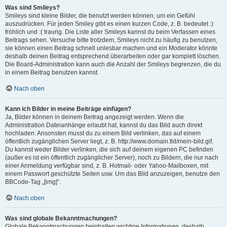
Was sind Smileys?
Smileys sind kleine Bilder, die benutzt werden können, um ein Gefühl
auszudrücken. Für jeden Smiley gibt es einen kurzen Code, z. B. bedeutet :)
fröhlich und :( traurig. Die Liste aller Smileys kannst du beim Verfassen eines
Beitrags sehen. Versuche bitte trotzdem, Smileys nicht zu häufig zu benutzen,
sie können einen Beitrag schnell unlesbar machen und ein Moderator könnte
deshalb deinen Beitrag entsprechend überarbeiten oder gar komplett löschen.
Die Board-Administration kann auch die Anzahl der Smileys begrenzen, die du
in einem Beitrag benutzen kannst.
Nach oben
Kann ich Bilder in meine Beiträge einfügen?
Ja, Bilder können in deinem Beitrag angezeigt werden. Wenn die
Administration Dateianhänge erlaubt hat, kannst du das Bild auch direkt
hochladen. Ansonsten musst du zu einem Bild verlinken, das auf einem
öffentlich zugänglichen Server liegt, z. B. http://www.domain.tld/mein-bild.gif.
Du kannst weder Bilder verlinken, die sich auf deinem eigenen PC befinden
(außer es ist ein öffentlich zugänglicher Server), noch zu Bildern, die nur nach
einer Anmeldung verfügbar sind, z. B. Hotmail- oder Yahoo-Mailboxen, mit
einem Passwort geschützte Seiten usw. Um das Bild anzuzeigen, benutze den
BBCode-Tag „[img]“.
Nach oben
Was sind globale Bekanntmachungen?
Globale Bekanntmachungen beinhalten wichtige Informationen, deshalb