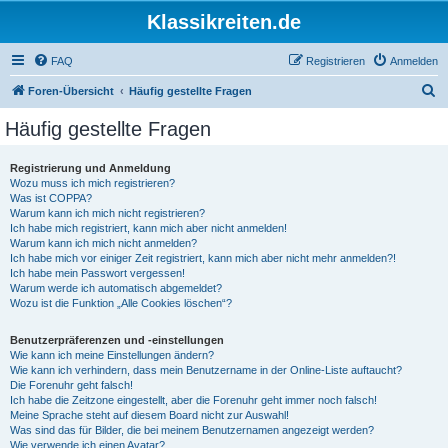
Klassikreiten.de
FAQ
Registrieren
Anmelden
S
Foren-Übersicht
Häufig gestellte Fragen
u
Häufig gestellte Fragen
c
h
Registrierung und Anmeldung
Wozu muss ich mich registrieren?
e
Was ist COPPA?
Warum kann ich mich nicht registrieren?
Ich habe mich registriert, kann mich aber nicht anmelden!
Warum kann ich mich nicht anmelden?
Ich habe mich vor einiger Zeit registriert, kann mich aber nicht mehr anmelden?!
Ich habe mein Passwort vergessen!
Warum werde ich automatisch abgemeldet?
Wozu ist die Funktion „Alle Cookies löschen“?
Benutzerpräferenzen und -einstellungen
Wie kann ich meine Einstellungen ändern?
Wie kann ich verhindern, dass mein Benutzername in der Online-Liste auftaucht?
Die Forenuhr geht falsch!
Ich habe die Zeitzone eingestellt, aber die Forenuhr geht immer noch falsch!
Meine Sprache steht auf diesem Board nicht zur Auswahl!
Was sind das für Bilder, die bei meinem Benutzernamen angezeigt werden?
Wie verwende ich einen Avatar?