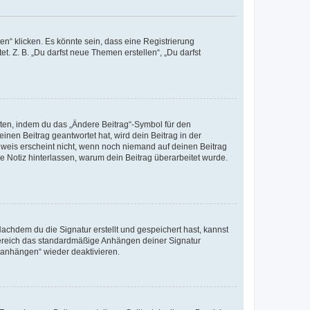
n“ klicken. Es könnte sein, dass eine Registrierung
t. Z. B. „Du darfst neue Themen erstellen“, „Du darfst
iten, indem du das „Ändere Beitrag“-Symbol für den
inen Beitrag geantwortet hat, wird dein Beitrag in der
nweis erscheint nicht, wenn noch niemand auf deinen Beitrag
ne Notiz hinterlassen, warum dein Beitrag überarbeitet wurde.
chdem du die Signatur erstellt und gespeichert hast, kannst
Bereich das standardmäßige Anhängen deiner Signatur
r anhängen“ wieder deaktivieren.