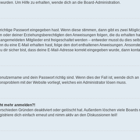
 wurden. Um Hilfe zu erhalten, wende dich an die Board-Administration.
 richtige Passwort eingegeben hast. Wenn diese stimmen, dann gibt es zwei Mögl
tern oder deiner Erziehungsberechtigten den Anweisungen folgen, die du erhalten ha
u angemeldeten Mitglieder erst freigeschaltet werden – entweder musst du dies selbs
. Wenn du eine E-Mail erhalten hast, folge den dort enthaltenen Anweisungen. Ansons
 dir sicher bist, dass deine E-Mail-Adresse korrekt eingegeben wurde, dann kontak
Benutzername und dein Passwort richtig sind. Wenn dies der Fall ist, wende dich a
ionsproblem mit der Website vorliegt, welches ein Administrator lösen muss.
icht mehr anmelden?!
erschieden Gründen deaktiviert oder gelöscht hat. Außerdem löschen viele Boards r
triere dich einfach erneut und nimm aktiv an den Diskussionen teil!