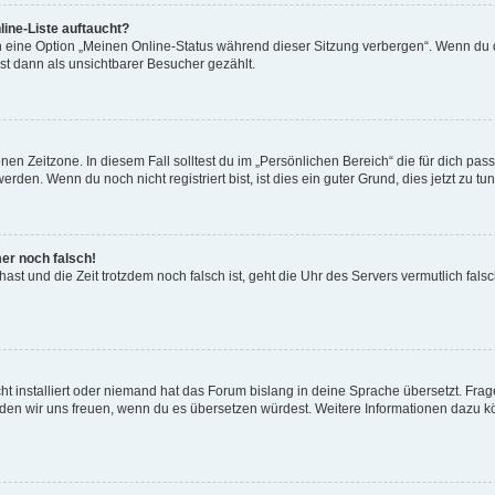
ine-Liste auftaucht?
n eine Option „Meinen Online-Status während dieser Sitzung verbergen“. Wenn du d
st dann als unsichtbarer Besucher gezählt.
en Zeitzone. In diesem Fall solltest du im „Persönlichen Bereich“ die für dich passe
den. Wenn du noch nicht registriert bist, ist dies ein guter Grund, dies jetzt zu tun
mer noch falsch!
t hast und die Zeit trotzdem noch falsch ist, geht die Uhr des Servers vermutlich fal
t installiert oder niemand hat das Forum bislang in deine Sprache übersetzt. Frag
, würden wir uns freuen, wenn du es übersetzen würdest. Weitere Informationen dazu