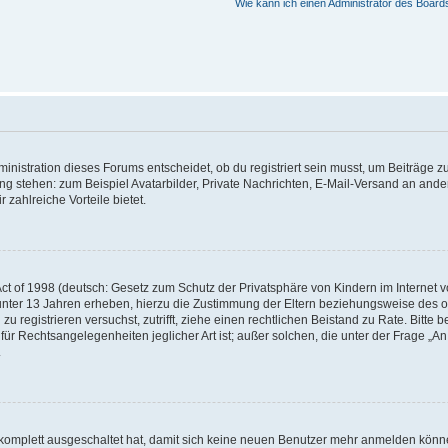
Wie kann ich einen Administrator des Board
istration dieses Forums entscheidet, ob du registriert sein musst, um Beiträge zu s
ung stehen: zum Beispiel Avatarbilder, Private Nachrichten, E-Mail-Versand an ander
 zahlreiche Vorteile bietet.
t of 1998 (deutsch: Gesetz zum Schutz der Privatsphäre von Kindern im Internet vo
unter 13 Jahren erheben, hierzu die Zustimmung der Eltern beziehungsweise des o
h zu registrieren versuchst, zutrifft, ziehe einen rechtlichen Beistand zu Rate. Bit
für Rechtsangelegenheiten jeglicher Art ist; außer solchen, die unter der Frage „
.
g komplett ausgeschaltet hat, damit sich keine neuen Benutzer mehr anmelden könn