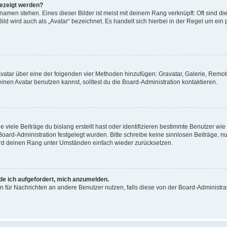
gezeigt werden?
amen stehen. Eines dieser Bilder ist meist mit deinem Rang verknüpft: Oft sind di
ld wird auch als „Avatar“ bezeichnet. Es handelt sich hierbei in der Regel um ein
 Avatar über eine der folgenden vier Methoden hinzufügen: Gravatar, Galerie, Rem
en Avatar benutzen kannst, solltest du die Board-Administration kontaktieren.
viele Beiträge du bislang erstellt hast oder identifizieren bestimmte Benutzer w
 Board-Administration festgelegt wurden. Bitte schreibe keine sinnlosen Beiträge
wird deinen Rang unter Umständen einfach wieder zurücksetzen.
rde ich aufgefordert, mich anzumelden.
ion für Nachrichten an andere Benutzer nutzen, falls diese von der Board-Administ