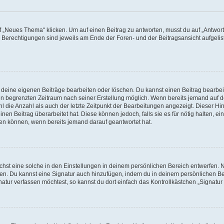
„Neues Thema“ klicken. Um auf einen Beitrag zu antworten, musst du auf „Antworte
e Berechtigungen sind jeweils am Ende der Foren- und der Beitragsansicht aufgeliste
r deine eigenen Beiträge bearbeiten oder löschen. Du kannst einen Beitrag bearbe
inen begrenzten Zeitraum nach seiner Erstellung möglich. Wenn bereits jemand auf de
 die Anzahl als auch der letzte Zeitpunkt der Bearbeitungen angezeigt. Dieser Hi
en Beitrag überarbeitet hat. Diese können jedoch, falls sie es für nötig halten, ei
hen können, wenn bereits jemand darauf geantwortet hat.
st eine solche in den Einstellungen in deinem persönlichen Bereich entwerfen. Na
eren. Du kannst eine Signatur auch hinzufügen, indem du in deinem persönlichen 
atur verfassen möchtest, so kannst du dort einfach das Kontrollkästchen „Signatu