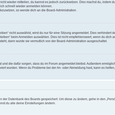
 nicht wieder mitteilen, du kannst es jedoch zurücksetzen. Dies machst du, indem 
 dich schnell wieder anmelden können.
ückzusetzen, so wende dich an die Board-Administration.
en“ nicht auswählst, wirst du nur für eine Sitzung angemeldet. Dies verhindert 
leiben“ beim Anmelden auswählen. Dies ist nicht empfehlenswert, wenn du dich an
 steht, dann wurde sie vermutlich von der Board-Administration ausgeschaltet.
 hat und die dafür sorgen, dass du im Forum angemeldet bleibst. Außerdem ermögli
tiviert wurden. Wenn du Probleme bei der An- oder Abmeldung hast, kann es helfen
n in der Datenbank des Boards gespeichert. Um diese zu ändern, gehe in den „Persö
nst du alle deine Einstellungen ändern.