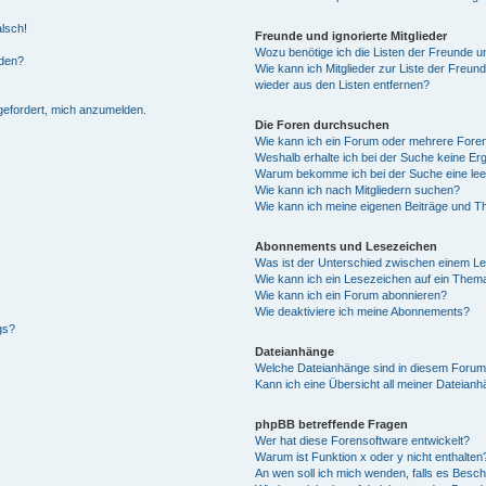
alsch!
Freunde und ignorierte Mitglieder
Wozu benötige ich die Listen der Freunde un
rden?
Wie kann ich Mitglieder zur Liste der Freund
wieder aus den Listen entfernen?
fgefordert, mich anzumelden.
Die Foren durchsuchen
Wie kann ich ein Forum oder mehrere For
Weshalb erhalte ich bei der Suche keine Er
Warum bekomme ich bei der Suche eine lee
Wie kann ich nach Mitgliedern suchen?
Wie kann ich meine eigenen Beiträge und T
Abonnements und Lesezeichen
Was ist der Unterschied zwischen einem L
Wie kann ich ein Lesezeichen auf ein Them
Wie kann ich ein Forum abonnieren?
Wie deaktiviere ich meine Abonnements?
gs?
Dateianhänge
Welche Dateianhänge sind in diesem Forum
Kann ich eine Übersicht all meiner Dateian
phpBB betreffende Fragen
Wer hat diese Forensoftware entwickelt?
Warum ist Funktion x oder y nicht enthalten
An wen soll ich mich wenden, falls es Besc