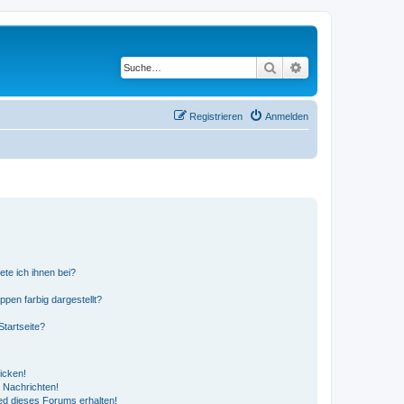
Suche
Erweiterte Suche
Registrieren
Anmelden
ete ich ihnen bei?
en farbig dargestellt?
tartseite?
icken!
 Nachrichten!
ed dieses Forums erhalten!