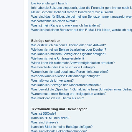
Die Forenuhr geht falsch!
Ich habe die Zeitzone eingestellt, aber die Forenuhr geht immer noch f
Meine Sprache steht auf diesem Board nicht zur Auswahl!
Was sind das für Bilder, die bei meinem Benutzernamen angezeigt we
Wie verwende ich einen Avatar?
Was ist mein Rang und wie kann ich ihn ändern?
Wenn ich bei einem Benutzer auf den E-Mail-Link klicke, werde ich au
Beiträge schreiben
Wie erstelle ich ein neues Thema oder eine Antwort?
Wie kann ich einen Beitrag bearbeiten oder löschen?
Wie kann ich meinem Beitrag eine Signatur anfügen?
Wie kann ich eine Umfrage erstellen?
Wieso kann ich nicht mehr Antwortmöglichkeiten erstellen?
Wie bearbeite oder lösche ich eine Umfrage?
Warum kann ich auf bestimmte Foren nicht zugreifen?
Weshalb kann ich keine Dateianhänge anfügen?
Weshalb wurde ich verwarnt?
Wie kann ich Beiträge den Moderatoren melden?
Was bewirkt die „Speichern“-Schaltfläche beim Schreiben eines Beitra
Warum muss mein Beitrag erst freigegeben werden?
Wie markiere ich ein Thema als neu?
Textformatierung und Thementypen
Was ist BBCode?
Kann ich HTML benutzen?
Was sind Smileys?
Kann ich Bilder in meine Beiträge einfügen?
Was sind globale Bekanntmachungen?