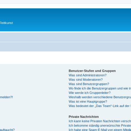
Reitkunst
Benutzer-Stufen und Gruppen
Was sind Administratoren?
Was sind Moderatoren?
Was sind Benutzergruppen?
Wo finde ich die Benutzergruppen und wie tr
Wie werde ich Gruppenleiter?
anmelden?!
Weshalb werden verschiedene Benutzergrupp
Was ist eine Hauptgruppe?
Was bedeutet der „Das Team“-Link auf der S
Private Nachrichten
Ich kann keine Privaten Nachrichten versch
Ich bekomme ständig unerwünschte Private
auftaucht?
Ich habe eine Spam-E-Mail von einem Mitgli