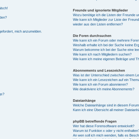
alsch!
Freunde und ignorierte Mitglieder
Wozu benötige ich die Listen der Freunde un
rden?
Wie kann ich Mitglieder zur Liste der Freund
wieder aus den Listen entfernen?
fgefordert, mich anzumelden.
Die Foren durchsuchen
Wie kann ich ein Forum oder mehrere For
Weshalb erhalte ich bei der Suche keine Er
Warum bekomme ich bei der Suche eine lee
Wie kann ich nach Mitgliedern suchen?
Wie kann ich meine eigenen Beiträge und T
Abonnements und Lesezeichen
Was ist der Unterschied zwischen einem L
Wie kann ich ein Lesezeichen auf ein Them
Wie kann ich ein Forum abonnieren?
Wie deaktiviere ich meine Abonnements?
gs?
Dateianhänge
Welche Dateianhänge sind in diesem Forum
Kann ich eine Übersicht all meiner Dateian
phpBB betreffende Fragen
Wer hat diese Forensoftware entwickelt?
Warum ist Funktion x oder y nicht enthalten
An wen soll ich mich wenden, falls es Besc