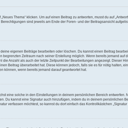
„Neues Thema“ klicken. Um auf einen Beitrag zu antworten, musst du auf „Antworte
e Berechtigungen sind jeweils am Ende der Foren- und der Beitragsansicht aufgeliste
r deine eigenen Beiträge bearbeiten oder löschen. Du kannst einen Beitrag bearbe
inen begrenzten Zeitraum nach seiner Erstellung möglich. Wenn bereits jemand auf de
 die Anzahl als auch der letzte Zeitpunkt der Bearbeitungen angezeigt. Dieser Hi
en Beitrag überarbeitet hat. Diese können jedoch, falls sie es für nötig halten, ei
hen können, wenn bereits jemand darauf geantwortet hat.
st eine solche in den Einstellungen in deinem persönlichen Bereich entwerfen. Na
eren. Du kannst eine Signatur auch hinzufügen, indem du in deinem persönlichen 
atur verfassen möchtest, so kannst du dort einfach das Kontrollkästchen „Signatu