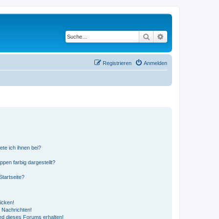
Suche
Erweiterte Suche
Registrieren
Anmelden
ete ich ihnen bei?
en farbig dargestellt?
tartseite?
icken!
 Nachrichten!
ed dieses Forums erhalten!