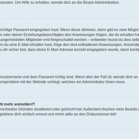
 wurden. Um Hilfe zu erhalten, wende dich an die Board-Administration.
 richtige Passwort eingegeben hast. Wenn diese stimmen, dann gibt es zwei Mögl
tern oder deiner Erziehungsberechtigten den Anweisungen folgen, die du erhalten ha
u angemeldeten Mitglieder erst freigeschaltet werden – entweder musst du dies selbs
. Wenn du eine E-Mail erhalten hast, folge den dort enthaltenen Anweisungen. Ansons
 dir sicher bist, dass deine E-Mail-Adresse korrekt eingegeben wurde, dann kontak
Benutzername und dein Passwort richtig sind. Wenn dies der Fall ist, wende dich a
ionsproblem mit der Website vorliegt, welches ein Administrator lösen muss.
icht mehr anmelden?!
erschieden Gründen deaktiviert oder gelöscht hat. Außerdem löschen viele Boards r
triere dich einfach erneut und nimm aktiv an den Diskussionen teil!