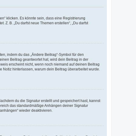
n“ klicken. Es könnte sein, dass eine Registrierung
t. Z. B. „Du darfst neue Themen erstellen“, „Du darfst
iten, indem du das „Ändere Beitrag“-Symbol für den
inen Beitrag geantwortet hat, wird dein Beitrag in der
nweis erscheint nicht, wenn noch niemand auf deinen Beitrag
ne Notiz hinterlassen, warum dein Beitrag überarbeitet wurde.
chdem du die Signatur erstellt und gespeichert hast, kannst
Bereich das standardmäßige Anhängen deiner Signatur
r anhängen“ wieder deaktivieren.