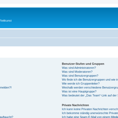
Reitkunst
Benutzer-Stufen und Gruppen
Was sind Administratoren?
Was sind Moderatoren?
Was sind Benutzergruppen?
Wo finde ich die Benutzergruppen und wie tr
Wie werde ich Gruppenleiter?
anmelden?!
Weshalb werden verschiedene Benutzergrupp
Was ist eine Hauptgruppe?
Was bedeutet der „Das Team“-Link auf der S
Private Nachrichten
Ich kann keine Privaten Nachrichten versch
Ich bekomme ständig unerwünschte Private
auftaucht?
Ich habe eine Spam-E-Mail von einem Mitgli