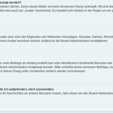
gezeigt werden?
amen stehen. Eines dieser Bilder ist meist mit deinem Rang verknüpft: Oft sind di
ld wird auch als „Avatar“ bezeichnet. Es handelt sich hierbei in der Regel um ein
 Avatar über eine der folgenden vier Methoden hinzufügen: Gravatar, Galerie, Rem
en Avatar benutzen kannst, solltest du die Board-Administration kontaktieren.
viele Beiträge du bislang erstellt hast oder identifizieren bestimmte Benutzer w
 Board-Administration festgelegt wurden. Bitte schreibe keine sinnlosen Beiträge
wird deinen Rang unter Umständen einfach wieder zurücksetzen.
rde ich aufgefordert, mich anzumelden.
ion für Nachrichten an andere Benutzer nutzen, falls diese von der Board-Administ