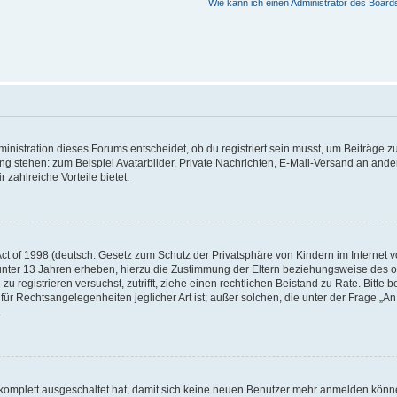
Wie kann ich einen Administrator des Board
istration dieses Forums entscheidet, ob du registriert sein musst, um Beiträge zu s
ung stehen: zum Beispiel Avatarbilder, Private Nachrichten, E-Mail-Versand an ander
 zahlreiche Vorteile bietet.
t of 1998 (deutsch: Gesetz zum Schutz der Privatsphäre von Kindern im Internet vo
unter 13 Jahren erheben, hierzu die Zustimmung der Eltern beziehungsweise des o
h zu registrieren versuchst, zutrifft, ziehe einen rechtlichen Beistand zu Rate. Bit
für Rechtsangelegenheiten jeglicher Art ist; außer solchen, die unter der Frage „
.
g komplett ausgeschaltet hat, damit sich keine neuen Benutzer mehr anmelden könn