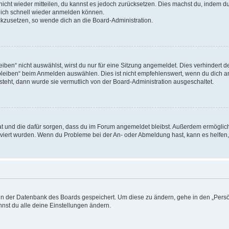
 nicht wieder mitteilen, du kannst es jedoch zurücksetzen. Dies machst du, indem 
 dich schnell wieder anmelden können.
ückzusetzen, so wende dich an die Board-Administration.
en“ nicht auswählst, wirst du nur für eine Sitzung angemeldet. Dies verhindert 
leiben“ beim Anmelden auswählen. Dies ist nicht empfehlenswert, wenn du dich an
 steht, dann wurde sie vermutlich von der Board-Administration ausgeschaltet.
 hat und die dafür sorgen, dass du im Forum angemeldet bleibst. Außerdem ermögli
tiviert wurden. Wenn du Probleme bei der An- oder Abmeldung hast, kann es helfen
n in der Datenbank des Boards gespeichert. Um diese zu ändern, gehe in den „Persö
nst du alle deine Einstellungen ändern.