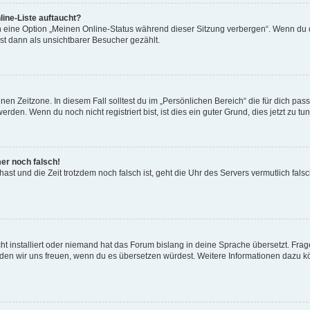
ine-Liste auftaucht?
n eine Option „Meinen Online-Status während dieser Sitzung verbergen“. Wenn du d
st dann als unsichtbarer Besucher gezählt.
en Zeitzone. In diesem Fall solltest du im „Persönlichen Bereich“ die für dich passe
den. Wenn du noch nicht registriert bist, ist dies ein guter Grund, dies jetzt zu tun
mer noch falsch!
t hast und die Zeit trotzdem noch falsch ist, geht die Uhr des Servers vermutlich fal
t installiert oder niemand hat das Forum bislang in deine Sprache übersetzt. Frag
, würden wir uns freuen, wenn du es übersetzen würdest. Weitere Informationen dazu