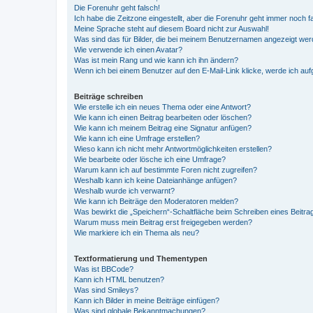
Die Forenuhr geht falsch!
Ich habe die Zeitzone eingestellt, aber die Forenuhr geht immer noch f
Meine Sprache steht auf diesem Board nicht zur Auswahl!
Was sind das für Bilder, die bei meinem Benutzernamen angezeigt we
Wie verwende ich einen Avatar?
Was ist mein Rang und wie kann ich ihn ändern?
Wenn ich bei einem Benutzer auf den E-Mail-Link klicke, werde ich au
Beiträge schreiben
Wie erstelle ich ein neues Thema oder eine Antwort?
Wie kann ich einen Beitrag bearbeiten oder löschen?
Wie kann ich meinem Beitrag eine Signatur anfügen?
Wie kann ich eine Umfrage erstellen?
Wieso kann ich nicht mehr Antwortmöglichkeiten erstellen?
Wie bearbeite oder lösche ich eine Umfrage?
Warum kann ich auf bestimmte Foren nicht zugreifen?
Weshalb kann ich keine Dateianhänge anfügen?
Weshalb wurde ich verwarnt?
Wie kann ich Beiträge den Moderatoren melden?
Was bewirkt die „Speichern“-Schaltfläche beim Schreiben eines Beitra
Warum muss mein Beitrag erst freigegeben werden?
Wie markiere ich ein Thema als neu?
Textformatierung und Thementypen
Was ist BBCode?
Kann ich HTML benutzen?
Was sind Smileys?
Kann ich Bilder in meine Beiträge einfügen?
Was sind globale Bekanntmachungen?