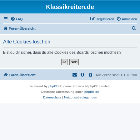
Klassikreiten.de
FAQ
Registrieren
Anmelden
S
Foren-Übersicht
u
Alle Cookies löschen
c
h
Bist du dir sicher, dass du alle Cookies des Boards löschen möchtest?
e
Foren-Übersicht
Alle Zeiten sind
UTC+02:00
Powered by
phpBB
® Forum Software © phpBB Limited
Deutsche Übersetzung durch
phpBB.de
Datenschutz
|
Nutzungsbedingungen