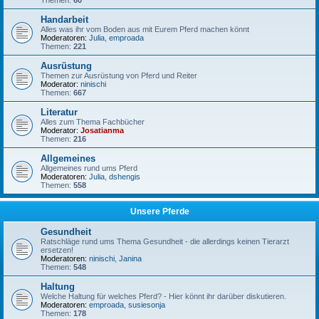
Themen:
60
Handarbeit
Alles was ihr vom Boden aus mit Eurem Pferd machen könnt
Moderatoren:
Julia
,
emproada
Themen:
221
Ausrüstung
Themen zur Ausrüstung von Pferd und Reiter
Moderator:
ninischi
Themen:
667
Literatur
Alles zum Thema Fachbücher
Moderator:
Josatianma
Themen:
216
Allgemeines
Allgemeines rund ums Pferd
Moderatoren:
Julia
,
dshengis
Themen:
558
Unsere Pferde
Gesundheit
Ratschläge rund ums Thema Gesundheit - die allerdings keinen Tierarzt
ersetzen!
Moderatoren:
ninischi
,
Janina
Themen:
548
Haltung
Welche Haltung für welches Pferd? - Hier könnt ihr darüber diskutieren.
Moderatoren:
emproada
,
susiesonja
Themen:
178