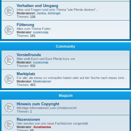
Verhalten und Umgang
Infos und Fragen rund ums Thema "wie Pferde denken"...
Moderatoren:
Janina
,
dshengis
Themen:
126
Fütterung
Alles zum Thema Futter.
Moderator:
susiesonja
Themen:
181
Community
Vorstellrunde
Bitte stellt Euch und Eure Pferde kurz vor
Moderator:
susiesonja
Themen:
932
Marktplatz
Für alle, die etwas zu verkaufen haben oder auf der Suche nach etwas sind...
Moderator:
Moderatoren
Themen:
453
Magazin
Hinweis zum Copyright
Wichtige Informationen zum Urheberrecht!
Themen:
1
Rezensionen
Hier werden von uns neue Fachbücher vorgestellt
Moderator:
Josatianma
Themen:
69