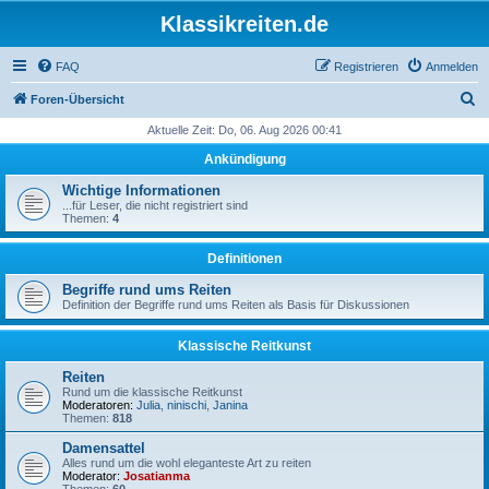
Klassikreiten.de
FAQ
Registrieren
Anmelden
S
Foren-Übersicht
u
Aktuelle Zeit: Do, 06. Aug 2026 00:41
c
Ankündigung
h
Wichtige Informationen
e
...für Leser, die nicht registriert sind
Themen:
4
Definitionen
Begriffe rund ums Reiten
Definition der Begriffe rund ums Reiten als Basis für Diskussionen
Klassische Reitkunst
Reiten
Rund um die klassische Reitkunst
Moderatoren:
Julia
,
ninischi
,
Janina
Themen:
818
Damensattel
Alles rund um die wohl eleganteste Art zu reiten
Moderator:
Josatianma