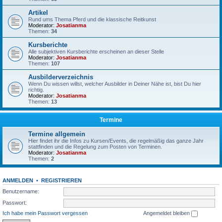
Artikel
Rund ums Thema Pferd und die klassische Reitkunst
Moderator:
Josatianma
Themen:
34
Kursberichte
Alle subjektiven Kursberichte erscheinen an dieser Stelle
Moderator:
Josatianma
Themen:
107
Ausbilderverzeichnis
Wenn Du wissen willst, welcher Ausbilder in Deiner Nähe ist, bist Du hier
richtig.
Moderator:
Josatianma
Themen:
13
Termine
Termine allgemein
Hier findet ihr die Infos zu Kursen/Events, die regelmäßig das ganze Jahr
stattfinden und die Regelung zum Posten von Terminen.
Moderator:
Josatianma
Themen:
2
ANMELDEN
•
REGISTRIEREN
Benutzername:
Passwort:
Ich habe mein Passwort vergessen
Angemeldet bleiben