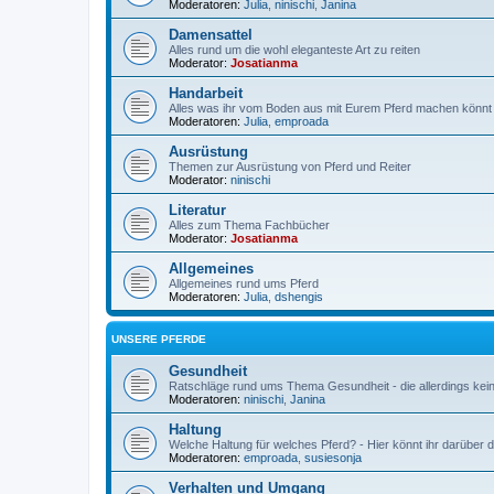
Moderatoren:
Julia
,
ninischi
,
Janina
Damensattel
Alles rund um die wohl eleganteste Art zu reiten
Moderator:
Josatianma
Handarbeit
Alles was ihr vom Boden aus mit Eurem Pferd machen könnt
Moderatoren:
Julia
,
emproada
Ausrüstung
Themen zur Ausrüstung von Pferd und Reiter
Moderator:
ninischi
Literatur
Alles zum Thema Fachbücher
Moderator:
Josatianma
Allgemeines
Allgemeines rund ums Pferd
Moderatoren:
Julia
,
dshengis
UNSERE PFERDE
Gesundheit
Ratschläge rund ums Thema Gesundheit - die allerdings kein
Moderatoren:
ninischi
,
Janina
Haltung
Welche Haltung für welches Pferd? - Hier könnt ihr darüber d
Moderatoren:
emproada
,
susiesonja
Verhalten und Umgang