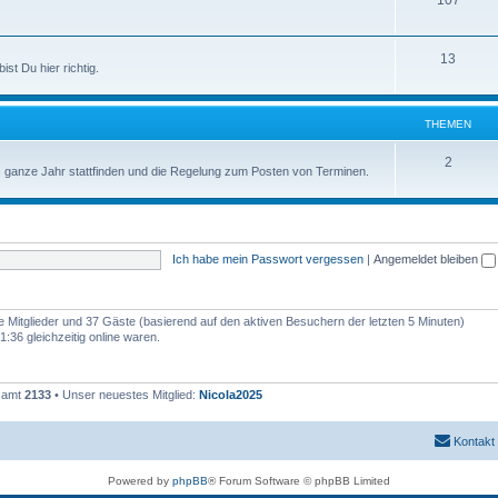
107
n
m
h
e
e
T
13
ist Du hier richtig.
n
m
h
e
e
THEMEN
n
m
T
2
das ganze Jahr stattfinden und die Regelung zum Posten von Terminen.
e
h
n
e
m
Ich habe mein Passwort vergessen
|
Angemeldet bleiben
e
n
re Mitglieder und 37 Gäste (basierend auf den aktiven Besuchern der letzten 5 Minuten)
:36 gleichzeitig online waren.
esamt
2133
• Unser neuestes Mitglied:
Nicola2025
Kontakt
Powered by
phpBB
® Forum Software © phpBB Limited