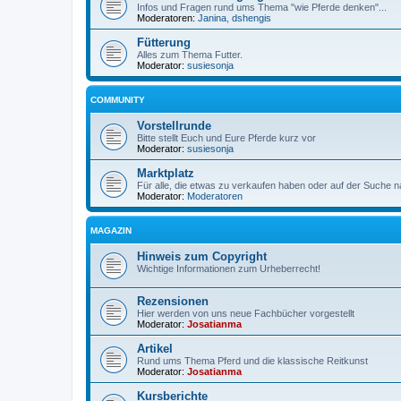
Infos und Fragen rund ums Thema "wie Pferde denken"...
Moderatoren:
Janina
,
dshengis
Fütterung
Alles zum Thema Futter.
Moderator:
susiesonja
COMMUNITY
Vorstellrunde
Bitte stellt Euch und Eure Pferde kurz vor
Moderator:
susiesonja
Marktplatz
Für alle, die etwas zu verkaufen haben oder auf der Suche n
Moderator:
Moderatoren
MAGAZIN
Hinweis zum Copyright
Wichtige Informationen zum Urheberrecht!
Rezensionen
Hier werden von uns neue Fachbücher vorgestellt
Moderator:
Josatianma
Artikel
Rund ums Thema Pferd und die klassische Reitkunst
Moderator:
Josatianma
Kursberichte