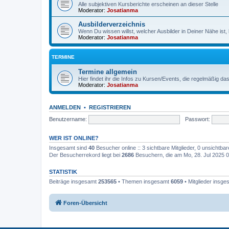
Alle subjektiven Kursberichte erscheinen an dieser Stelle
Moderator:
Josatianma
Ausbilderverzeichnis
Wenn Du wissen willst, welcher Ausbilder in Deiner Nähe ist, b
Moderator:
Josatianma
TERMINE
Termine allgemein
Hier findet ihr die Infos zu Kursen/Events, die regelmäßig 
Moderator:
Josatianma
ANMELDEN
•
REGISTRIEREN
Benutzername:
Passwort:
WER IST ONLINE?
Insgesamt sind
40
Besucher online :: 3 sichtbare Mitglieder, 0 unsichtba
Der Besucherrekord liegt bei
2686
Besuchern, die am Mo, 28. Jul 2025 01
STATISTIK
Beiträge insgesamt
253565
• Themen insgesamt
6059
• Mitglieder insg
Foren-Übersicht