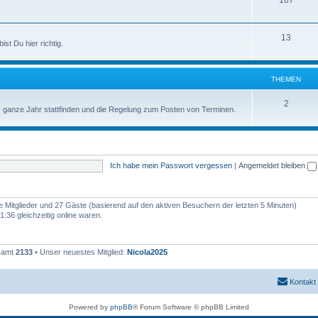
107
n
m
h
e
e
T
13
ist Du hier richtig.
n
m
h
e
e
THEMEN
n
m
T
2
das ganze Jahr stattfinden und die Regelung zum Posten von Terminen.
e
h
n
e
m
Ich habe mein Passwort vergessen
|
Angemeldet bleiben
e
n
re Mitglieder und 27 Gäste (basierend auf den aktiven Besuchern der letzten 5 Minuten)
:36 gleichzeitig online waren.
esamt
2133
• Unser neuestes Mitglied:
Nicola2025
Kontakt
Powered by
phpBB
® Forum Software © phpBB Limited