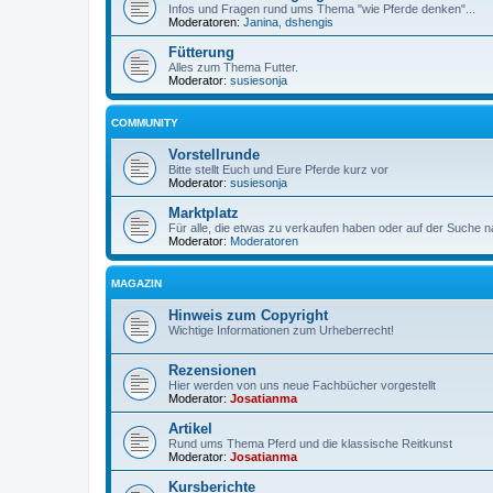
Infos und Fragen rund ums Thema "wie Pferde denken"...
Moderatoren:
Janina
,
dshengis
Fütterung
Alles zum Thema Futter.
Moderator:
susiesonja
COMMUNITY
Vorstellrunde
Bitte stellt Euch und Eure Pferde kurz vor
Moderator:
susiesonja
Marktplatz
Für alle, die etwas zu verkaufen haben oder auf der Suche n
Moderator:
Moderatoren
MAGAZIN
Hinweis zum Copyright
Wichtige Informationen zum Urheberrecht!
Rezensionen
Hier werden von uns neue Fachbücher vorgestellt
Moderator:
Josatianma
Artikel
Rund ums Thema Pferd und die klassische Reitkunst
Moderator:
Josatianma
Kursberichte