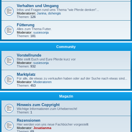
Verhalten und Umgang
Infos und Fragen rund ums Thema "wie Pferde denken"...
Moderatoren:
Janina
,
dshengis
Themen:
126
Fütterung
Alles zum Thema Futter.
Moderator:
susiesonja
Themen:
181
Community
Vorstellrunde
Bitte stellt Euch und Eure Pferde kurz vor
Moderator:
susiesonja
Themen:
932
Marktplatz
Für alle, die etwas zu verkaufen haben oder auf der Suche nach etwas sind...
Moderator:
Moderatoren
Themen:
453
Magazin
Hinweis zum Copyright
Wichtige Informationen zum Urheberrecht!
Themen:
1
Rezensionen
Hier werden von uns neue Fachbücher vorgestellt
Moderator:
Josatianma
Themen:
69