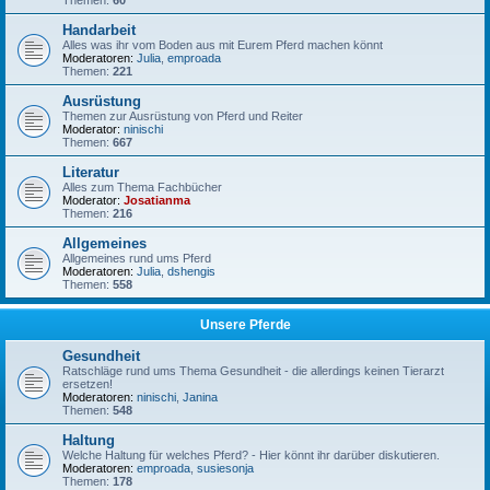
Themen:
60
Handarbeit
Alles was ihr vom Boden aus mit Eurem Pferd machen könnt
Moderatoren:
Julia
,
emproada
Themen:
221
Ausrüstung
Themen zur Ausrüstung von Pferd und Reiter
Moderator:
ninischi
Themen:
667
Literatur
Alles zum Thema Fachbücher
Moderator:
Josatianma
Themen:
216
Allgemeines
Allgemeines rund ums Pferd
Moderatoren:
Julia
,
dshengis
Themen:
558
Unsere Pferde
Gesundheit
Ratschläge rund ums Thema Gesundheit - die allerdings keinen Tierarzt
ersetzen!
Moderatoren:
ninischi
,
Janina
Themen:
548
Haltung
Welche Haltung für welches Pferd? - Hier könnt ihr darüber diskutieren.
Moderatoren:
emproada
,
susiesonja
Themen:
178