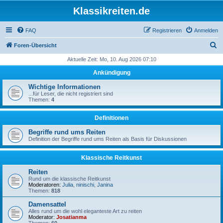
Klassikreiten.de
FAQ
Registrieren
Anmelden
S
Foren-Übersicht
u
Aktuelle Zeit: Mo, 10. Aug 2026 07:10
c
Ankündigung
h
Wichtige Informationen
e
...für Leser, die nicht registriert sind
Themen:
4
Definitionen
Begriffe rund ums Reiten
Definition der Begriffe rund ums Reiten als Basis für Diskussionen
Klassische Reitkunst
Reiten
Rund um die klassische Reitkunst
Moderatoren:
Julia
,
ninischi
,
Janina
Themen:
818
Damensattel
Alles rund um die wohl eleganteste Art zu reiten
Moderator:
Josatianma