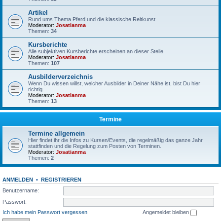
Artikel
Rund ums Thema Pferd und die klassische Reitkunst
Moderator:
Josatianma
Themen:
34
Kursberichte
Alle subjektiven Kursberichte erscheinen an dieser Stelle
Moderator:
Josatianma
Themen:
107
Ausbilderverzeichnis
Wenn Du wissen willst, welcher Ausbilder in Deiner Nähe ist, bist Du hier
richtig.
Moderator:
Josatianma
Themen:
13
Termine
Termine allgemein
Hier findet ihr die Infos zu Kursen/Events, die regelmäßig das ganze Jahr
stattfinden und die Regelung zum Posten von Terminen.
Moderator:
Josatianma
Themen:
2
ANMELDEN
•
REGISTRIEREN
Benutzername:
Passwort:
Ich habe mein Passwort vergessen
Angemeldet bleiben