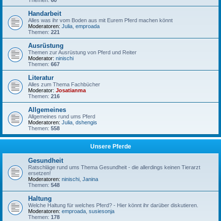
Themen:
60
Handarbeit
Alles was ihr vom Boden aus mit Eurem Pferd machen könnt
Moderatoren:
Julia
,
emproada
Themen:
221
Ausrüstung
Themen zur Ausrüstung von Pferd und Reiter
Moderator:
ninischi
Themen:
667
Literatur
Alles zum Thema Fachbücher
Moderator:
Josatianma
Themen:
216
Allgemeines
Allgemeines rund ums Pferd
Moderatoren:
Julia
,
dshengis
Themen:
558
Unsere Pferde
Gesundheit
Ratschläge rund ums Thema Gesundheit - die allerdings keinen Tierarzt
ersetzen!
Moderatoren:
ninischi
,
Janina
Themen:
548
Haltung
Welche Haltung für welches Pferd? - Hier könnt ihr darüber diskutieren.
Moderatoren:
emproada
,
susiesonja
Themen:
178