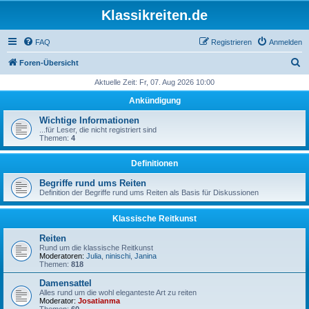
Klassikreiten.de
FAQ
Registrieren
Anmelden
S
Foren-Übersicht
u
Aktuelle Zeit: Fr, 07. Aug 2026 10:00
c
Ankündigung
h
Wichtige Informationen
e
...für Leser, die nicht registriert sind
Themen:
4
Definitionen
Begriffe rund ums Reiten
Definition der Begriffe rund ums Reiten als Basis für Diskussionen
Klassische Reitkunst
Reiten
Rund um die klassische Reitkunst
Moderatoren:
Julia
,
ninischi
,
Janina
Themen:
818
Damensattel
Alles rund um die wohl eleganteste Art zu reiten
Moderator:
Josatianma