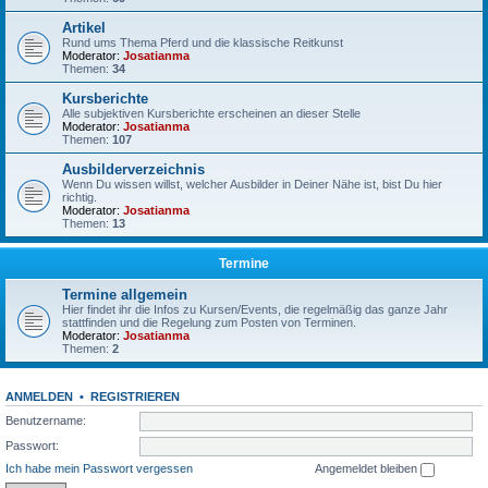
Artikel
Rund ums Thema Pferd und die klassische Reitkunst
Moderator:
Josatianma
Themen:
34
Kursberichte
Alle subjektiven Kursberichte erscheinen an dieser Stelle
Moderator:
Josatianma
Themen:
107
Ausbilderverzeichnis
Wenn Du wissen willst, welcher Ausbilder in Deiner Nähe ist, bist Du hier
richtig.
Moderator:
Josatianma
Themen:
13
Termine
Termine allgemein
Hier findet ihr die Infos zu Kursen/Events, die regelmäßig das ganze Jahr
stattfinden und die Regelung zum Posten von Terminen.
Moderator:
Josatianma
Themen:
2
ANMELDEN
•
REGISTRIEREN
Benutzername:
Passwort:
Ich habe mein Passwort vergessen
Angemeldet bleiben