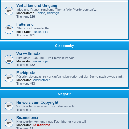
Verhalten und Umgang
Infos und Fragen rund ums Thema "wie Pferde denken"...
Moderatoren:
Janina
,
dshengis
Themen:
126
Fütterung
Alles zum Thema Futter.
Moderator:
susiesonja
Themen:
181
Community
Vorstellrunde
Bitte stellt Euch und Eure Pferde kurz vor
Moderator:
susiesonja
Themen:
932
Marktplatz
Für alle, die etwas zu verkaufen haben oder auf der Suche nach etwas sind...
Moderator:
Moderatoren
Themen:
453
Magazin
Hinweis zum Copyright
Wichtige Informationen zum Urheberrecht!
Themen:
1
Rezensionen
Hier werden von uns neue Fachbücher vorgestellt
Moderator:
Josatianma
Themen:
69