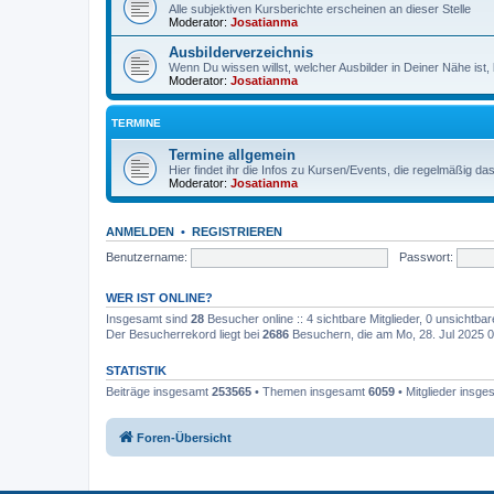
Alle subjektiven Kursberichte erscheinen an dieser Stelle
Moderator:
Josatianma
Ausbilderverzeichnis
Wenn Du wissen willst, welcher Ausbilder in Deiner Nähe ist, b
Moderator:
Josatianma
TERMINE
Termine allgemein
Hier findet ihr die Infos zu Kursen/Events, die regelmäßig 
Moderator:
Josatianma
ANMELDEN
•
REGISTRIEREN
Benutzername:
Passwort:
WER IST ONLINE?
Insgesamt sind
28
Besucher online :: 4 sichtbare Mitglieder, 0 unsichtba
Der Besucherrekord liegt bei
2686
Besuchern, die am Mo, 28. Jul 2025 01
STATISTIK
Beiträge insgesamt
253565
• Themen insgesamt
6059
• Mitglieder insg
Foren-Übersicht