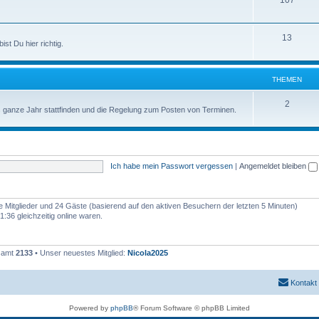
107
n
m
h
e
e
T
13
ist Du hier richtig.
n
m
h
e
e
THEMEN
n
m
T
2
das ganze Jahr stattfinden und die Regelung zum Posten von Terminen.
e
h
n
e
m
Ich habe mein Passwort vergessen
|
Angemeldet bleiben
e
n
re Mitglieder und 24 Gäste (basierend auf den aktiven Besuchern der letzten 5 Minuten)
:36 gleichzeitig online waren.
esamt
2133
• Unser neuestes Mitglied:
Nicola2025
Kontakt
Powered by
phpBB
® Forum Software © phpBB Limited