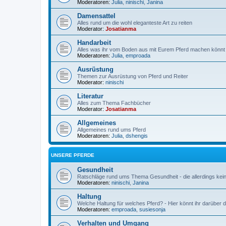
Moderatoren:
Julia
,
ninischi
,
Janina
Damensattel
Alles rund um die wohl eleganteste Art zu reiten
Moderator:
Josatianma
Handarbeit
Alles was ihr vom Boden aus mit Eurem Pferd machen könnt
Moderatoren:
Julia
,
emproada
Ausrüstung
Themen zur Ausrüstung von Pferd und Reiter
Moderator:
ninischi
Literatur
Alles zum Thema Fachbücher
Moderator:
Josatianma
Allgemeines
Allgemeines rund ums Pferd
Moderatoren:
Julia
,
dshengis
UNSERE PFERDE
Gesundheit
Ratschläge rund ums Thema Gesundheit - die allerdings kein
Moderatoren:
ninischi
,
Janina
Haltung
Welche Haltung für welches Pferd? - Hier könnt ihr darüber d
Moderatoren:
emproada
,
susiesonja
Verhalten und Umgang