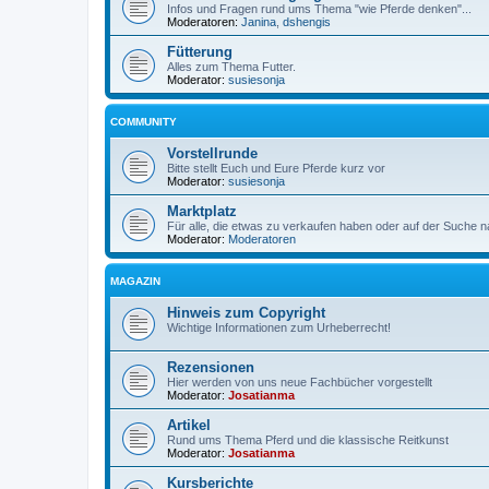
Infos und Fragen rund ums Thema "wie Pferde denken"...
Moderatoren:
Janina
,
dshengis
Fütterung
Alles zum Thema Futter.
Moderator:
susiesonja
COMMUNITY
Vorstellrunde
Bitte stellt Euch und Eure Pferde kurz vor
Moderator:
susiesonja
Marktplatz
Für alle, die etwas zu verkaufen haben oder auf der Suche n
Moderator:
Moderatoren
MAGAZIN
Hinweis zum Copyright
Wichtige Informationen zum Urheberrecht!
Rezensionen
Hier werden von uns neue Fachbücher vorgestellt
Moderator:
Josatianma
Artikel
Rund ums Thema Pferd und die klassische Reitkunst
Moderator:
Josatianma
Kursberichte