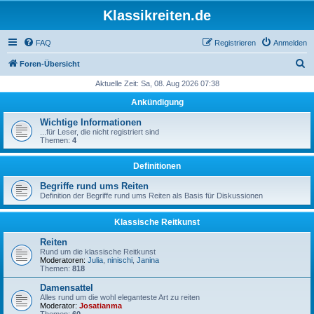
Klassikreiten.de
FAQ
Registrieren
Anmelden
S
Foren-Übersicht
u
Aktuelle Zeit: Sa, 08. Aug 2026 07:38
c
Ankündigung
h
Wichtige Informationen
e
...für Leser, die nicht registriert sind
Themen:
4
Definitionen
Begriffe rund ums Reiten
Definition der Begriffe rund ums Reiten als Basis für Diskussionen
Klassische Reitkunst
Reiten
Rund um die klassische Reitkunst
Moderatoren:
Julia
,
ninischi
,
Janina
Themen:
818
Damensattel
Alles rund um die wohl eleganteste Art zu reiten
Moderator:
Josatianma