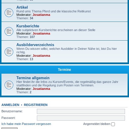
Artikel
Rund ums Thema Pferd und die klassische Reitkunst
Moderator:
Josatianma
Themen:
34
Kursberichte
Alle subjektiven Kursberichte erscheinen an dieser Stelle
Moderator:
Josatianma
Themen:
107
Ausbilderverzeichnis
Wenn Du wissen willst, welcher Ausbilder in Deiner Nähe ist, bist Du hier
richtig.
Moderator:
Josatianma
Themen:
13
Termine
Termine allgemein
Hier findet ihr die Infos zu Kursen/Events, die regelmäßig das ganze Jahr
stattfinden und die Regelung zum Posten von Terminen.
Moderator:
Josatianma
Themen:
2
ANMELDEN
•
REGISTRIEREN
Benutzername:
Passwort:
Ich habe mein Passwort vergessen
Angemeldet bleiben