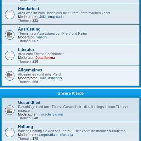
Themen:
60
Handarbeit
Alles was ihr vom Boden aus mit Eurem Pferd machen könnt
Moderatoren:
Julia
,
emproada
Themen:
221
Ausrüstung
Themen zur Ausrüstung von Pferd und Reiter
Moderator:
ninischi
Themen:
667
Literatur
Alles zum Thema Fachbücher
Moderator:
Josatianma
Themen:
216
Allgemeines
Allgemeines rund ums Pferd
Moderatoren:
Julia
,
dshengis
Themen:
558
Unsere Pferde
Gesundheit
Ratschläge rund ums Thema Gesundheit - die allerdings keinen Tierarzt
ersetzen!
Moderatoren:
ninischi
,
Janina
Themen:
548
Haltung
Welche Haltung für welches Pferd? - Hier könnt ihr darüber diskutieren.
Moderatoren:
emproada
,
susiesonja
Themen:
178