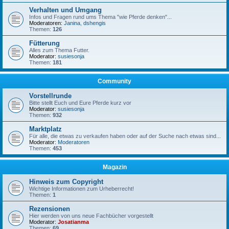
Verhalten und Umgang
Infos und Fragen rund ums Thema "wie Pferde denken"...
Moderatoren:
Janina
,
dshengis
Themen:
126
Fütterung
Alles zum Thema Futter.
Moderator:
susiesonja
Themen:
181
Community
Vorstellrunde
Bitte stellt Euch und Eure Pferde kurz vor
Moderator:
susiesonja
Themen:
932
Marktplatz
Für alle, die etwas zu verkaufen haben oder auf der Suche nach etwas sind...
Moderator:
Moderatoren
Themen:
453
Magazin
Hinweis zum Copyright
Wichtige Informationen zum Urheberrecht!
Themen:
1
Rezensionen
Hier werden von uns neue Fachbücher vorgestellt
Moderator:
Josatianma
Themen:
69