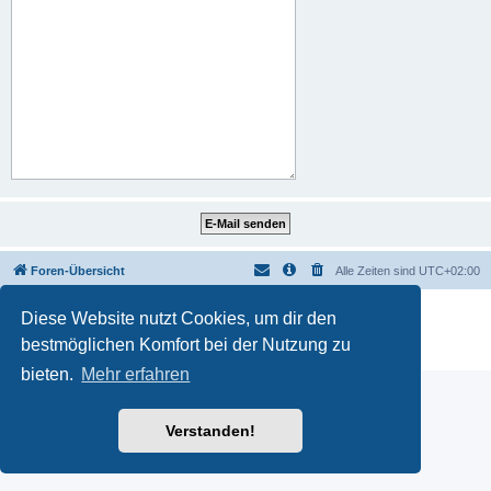
Foren-Übersicht
Alle Zeiten sind
UTC+02:00
Powered by
phpBB
® Forum Software © phpBB Limited
Diese Website nutzt Cookies, um dir den
Deutsche Übersetzung durch
phpBB.de
bestmöglichen Komfort bei der Nutzung zu
Datenschutz
|
Nutzungsbedingungen
bieten.
Mehr erfahren
Verstanden!