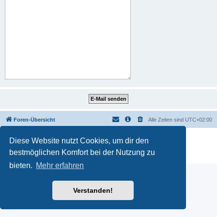
Foren-Übersicht
Alle Zeiten sind
UTC+02:00
Powered by
phpBB
® Forum Software © phpBB Limited
Diese Website nutzt Cookies, um dir den
Deutsche Übersetzung durch
phpBB.de
bestmöglichen Komfort bei der Nutzung zu
Datenschutz
|
Nutzungsbedingungen
bieten.
Mehr erfahren
Verstanden!