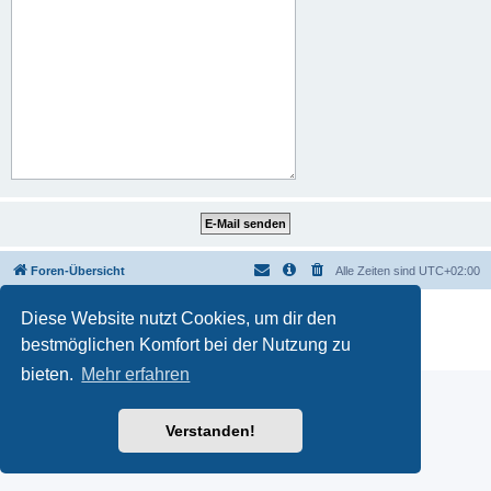
Foren-Übersicht
Alle Zeiten sind
UTC+02:00
Powered by
phpBB
® Forum Software © phpBB Limited
Diese Website nutzt Cookies, um dir den
Deutsche Übersetzung durch
phpBB.de
bestmöglichen Komfort bei der Nutzung zu
Datenschutz
|
Nutzungsbedingungen
bieten.
Mehr erfahren
Verstanden!