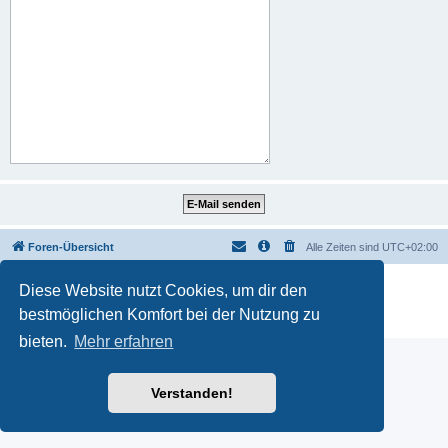
Foren-Übersicht
Alle Zeiten sind
UTC+02:00
Powered by
phpBB
® Forum Software © phpBB Limited
Diese Website nutzt Cookies, um dir den
Deutsche Übersetzung durch
phpBB.de
bestmöglichen Komfort bei der Nutzung zu
Datenschutz
|
Nutzungsbedingungen
bieten.
Mehr erfahren
Verstanden!