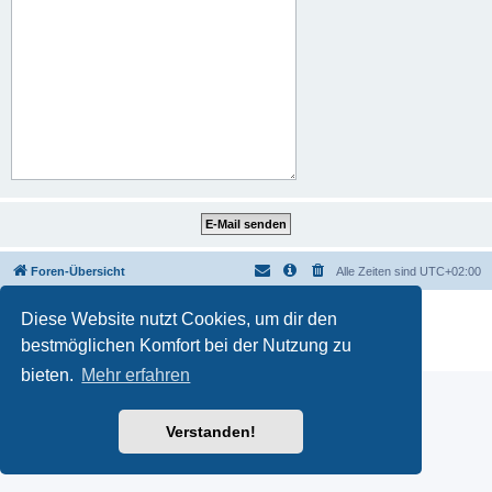
Foren-Übersicht
Alle Zeiten sind
UTC+02:00
Powered by
phpBB
® Forum Software © phpBB Limited
Diese Website nutzt Cookies, um dir den
Deutsche Übersetzung durch
phpBB.de
bestmöglichen Komfort bei der Nutzung zu
Datenschutz
|
Nutzungsbedingungen
bieten.
Mehr erfahren
Verstanden!