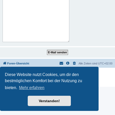
Foren-Übersicht
Alle Zeiten sind
UTC+02:00
Powered by
phpBB
® Forum Software © phpBB Limited
Diese Website nutzt Cookies, um dir den
Deutsche Übersetzung durch
phpBB.de
bestmöglichen Komfort bei der Nutzung zu
Datenschutz
|
Nutzungsbedingungen
bieten.
Mehr erfahren
Verstanden!