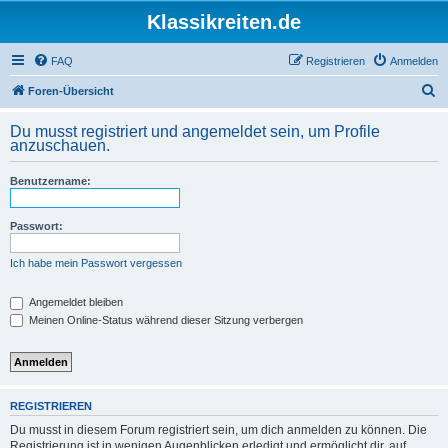
Klassikreiten.de
FAQ
Registrieren
Anmelden
S
Foren-Übersicht
u
Du musst registriert und angemeldet sein, um Profile
c
anzuschauen.
h
Benutzername:
e
Passwort:
Ich habe mein Passwort vergessen
Angemeldet bleiben
Meinen Online-Status während dieser Sitzung verbergen
REGISTRIEREN
Du musst in diesem Forum registriert sein, um dich anmelden zu können. Die
Registrierung ist in wenigen Augenblicken erledigt und ermöglicht dir, auf