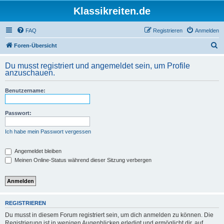
Klassikreiten.de
FAQ
Registrieren
Anmelden
S
Foren-Übersicht
u
Du musst registriert und angemeldet sein, um Profile
c
anzuschauen.
h
Benutzername:
e
Passwort:
Ich habe mein Passwort vergessen
Angemeldet bleiben
Meinen Online-Status während dieser Sitzung verbergen
REGISTRIEREN
Du musst in diesem Forum registriert sein, um dich anmelden zu können. Die
Registrierung ist in wenigen Augenblicken erledigt und ermöglicht dir, auf