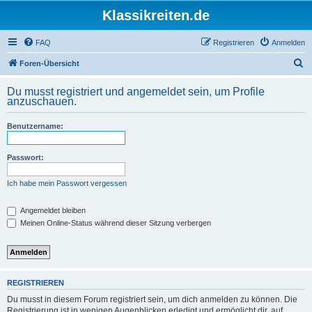
Klassikreiten.de
FAQ
Registrieren
Anmelden
S
Foren-Übersicht
u
Du musst registriert und angemeldet sein, um Profile
c
anzuschauen.
h
Benutzername:
e
Passwort:
Ich habe mein Passwort vergessen
Angemeldet bleiben
Meinen Online-Status während dieser Sitzung verbergen
REGISTRIEREN
Du musst in diesem Forum registriert sein, um dich anmelden zu können. Die
Registrierung ist in wenigen Augenblicken erledigt und ermöglicht dir, auf