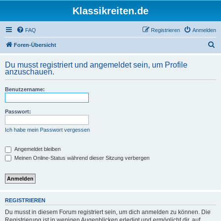
Klassikreiten.de
FAQ
Registrieren
Anmelden
S
Foren-Übersicht
u
Du musst registriert und angemeldet sein, um Profile
c
anzuschauen.
h
Benutzername:
e
Passwort:
Ich habe mein Passwort vergessen
Angemeldet bleiben
Meinen Online-Status während dieser Sitzung verbergen
REGISTRIEREN
Du musst in diesem Forum registriert sein, um dich anmelden zu können. Die
Registrierung ist in wenigen Augenblicken erledigt und ermöglicht dir, auf