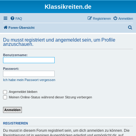
Klassikreiten.de
FAQ
Registrieren
Anmelden
S
Foren-Übersicht
u
Du musst registriert und angemeldet sein, um Profile
c
anzuschauen.
h
Benutzername:
e
Passwort:
Ich habe mein Passwort vergessen
Angemeldet bleiben
Meinen Online-Status während dieser Sitzung verbergen
REGISTRIEREN
Du musst in diesem Forum registriert sein, um dich anmelden zu können. Die
Registrierung ist in wenigen Augenblicken erledigt und ermöglicht dir, auf