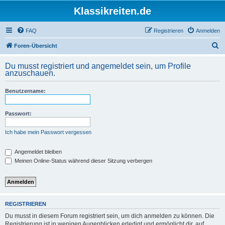
Klassikreiten.de
FAQ
Registrieren
Anmelden
S
Foren-Übersicht
u
Du musst registriert und angemeldet sein, um Profile
c
anzuschauen.
h
Benutzername:
e
Passwort:
Ich habe mein Passwort vergessen
Angemeldet bleiben
Meinen Online-Status während dieser Sitzung verbergen
REGISTRIEREN
Du musst in diesem Forum registriert sein, um dich anmelden zu können. Die
Registrierung ist in wenigen Augenblicken erledigt und ermöglicht dir, auf