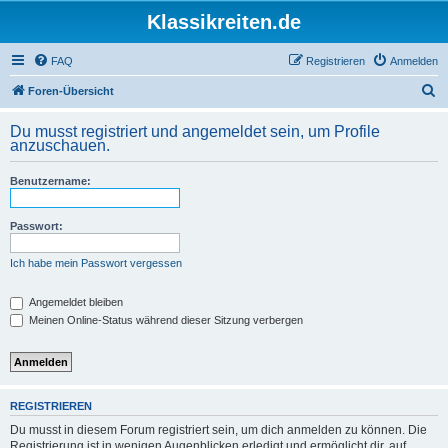
Klassikreiten.de
FAQ
Registrieren
Anmelden
S
Foren-Übersicht
u
Du musst registriert und angemeldet sein, um Profile
c
anzuschauen.
h
Benutzername:
e
Passwort:
Ich habe mein Passwort vergessen
Angemeldet bleiben
Meinen Online-Status während dieser Sitzung verbergen
REGISTRIEREN
Du musst in diesem Forum registriert sein, um dich anmelden zu können. Die
Registrierung ist in wenigen Augenblicken erledigt und ermöglicht dir, auf