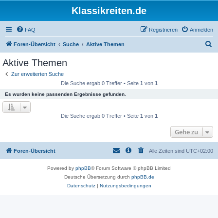
Klassikreiten.de
FAQ
Registrieren
Anmelden
S
Foren-Übersicht
Suche
Aktive Themen
u
Aktive Themen
c
Zur erweiterten Suche
h
Die Suche ergab 0 Treffer • Seite
1
von
1
e
Es wurden keine passenden Ergebnisse gefunden.
Die Suche ergab 0 Treffer • Seite
1
von
1
Gehe zu
Foren-Übersicht
Alle Zeiten sind
UTC+02:00
Powered by
phpBB
® Forum Software © phpBB Limited
Deutsche Übersetzung durch
phpBB.de
Datenschutz
|
Nutzungsbedingungen