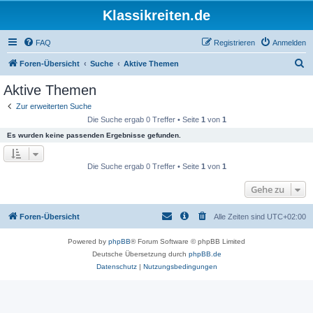
Klassikreiten.de
FAQ
Registrieren
Anmelden
S
Foren-Übersicht
Suche
Aktive Themen
u
Aktive Themen
c
Zur erweiterten Suche
h
Die Suche ergab 0 Treffer • Seite
1
von
1
e
Es wurden keine passenden Ergebnisse gefunden.
Die Suche ergab 0 Treffer • Seite
1
von
1
Gehe zu
Foren-Übersicht
Alle Zeiten sind
UTC+02:00
Powered by
phpBB
® Forum Software © phpBB Limited
Deutsche Übersetzung durch
phpBB.de
Datenschutz
|
Nutzungsbedingungen