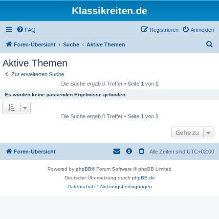
Klassikreiten.de
FAQ
Registrieren
Anmelden
S
Foren-Übersicht
Suche
Aktive Themen
u
Aktive Themen
c
Zur erweiterten Suche
h
Die Suche ergab 0 Treffer • Seite
1
von
1
e
Es wurden keine passenden Ergebnisse gefunden.
Die Suche ergab 0 Treffer • Seite
1
von
1
Gehe zu
Foren-Übersicht
Alle Zeiten sind
UTC+02:00
Powered by
phpBB
® Forum Software © phpBB Limited
Deutsche Übersetzung durch
phpBB.de
Datenschutz
|
Nutzungsbedingungen