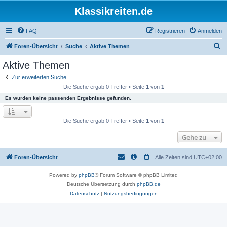
Klassikreiten.de
FAQ
Registrieren
Anmelden
S
Foren-Übersicht
Suche
Aktive Themen
u
Aktive Themen
c
Zur erweiterten Suche
h
Die Suche ergab 0 Treffer • Seite
1
von
1
e
Es wurden keine passenden Ergebnisse gefunden.
Die Suche ergab 0 Treffer • Seite
1
von
1
Gehe zu
Foren-Übersicht
Alle Zeiten sind
UTC+02:00
Powered by
phpBB
® Forum Software © phpBB Limited
Deutsche Übersetzung durch
phpBB.de
Datenschutz
|
Nutzungsbedingungen