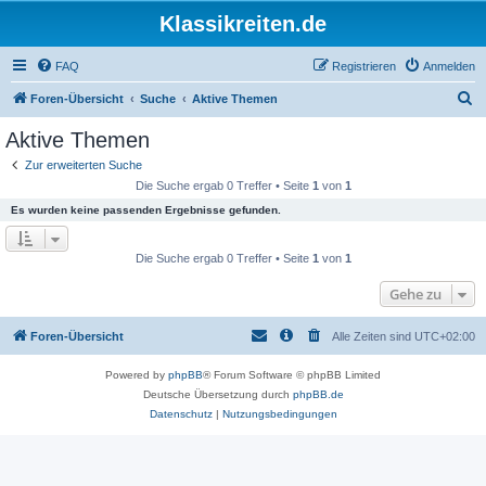
Klassikreiten.de
FAQ
Registrieren
Anmelden
S
Foren-Übersicht
Suche
Aktive Themen
u
Aktive Themen
c
Zur erweiterten Suche
h
Die Suche ergab 0 Treffer • Seite
1
von
1
e
Es wurden keine passenden Ergebnisse gefunden.
Die Suche ergab 0 Treffer • Seite
1
von
1
Gehe zu
Foren-Übersicht
Alle Zeiten sind
UTC+02:00
Powered by
phpBB
® Forum Software © phpBB Limited
Deutsche Übersetzung durch
phpBB.de
Datenschutz
|
Nutzungsbedingungen