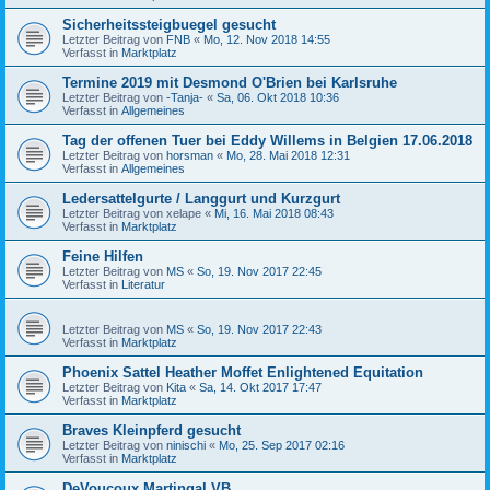
Sicherheitssteigbuegel gesucht
Letzter Beitrag von
FNB
«
Mo, 12. Nov 2018 14:55
Verfasst in
Marktplatz
Termine 2019 mit Desmond O'Brien bei Karlsruhe
Letzter Beitrag von
-Tanja-
«
Sa, 06. Okt 2018 10:36
Verfasst in
Allgemeines
Tag der offenen Tuer bei Eddy Willems in Belgien 17.06.2018
Letzter Beitrag von
horsman
«
Mo, 28. Mai 2018 12:31
Verfasst in
Allgemeines
Ledersattelgurte / Langgurt und Kurzgurt
Letzter Beitrag von
xelape
«
Mi, 16. Mai 2018 08:43
Verfasst in
Marktplatz
Feine Hilfen
Letzter Beitrag von
MS
«
So, 19. Nov 2017 22:45
Verfasst in
Literatur
Letzter Beitrag von
MS
«
So, 19. Nov 2017 22:43
Verfasst in
Marktplatz
Phoenix Sattel Heather Moffet Enlightened Equitation
Letzter Beitrag von
Kita
«
Sa, 14. Okt 2017 17:47
Verfasst in
Marktplatz
Braves Kleinpferd gesucht
Letzter Beitrag von
ninischi
«
Mo, 25. Sep 2017 02:16
Verfasst in
Marktplatz
DeVoucoux Martingal VB