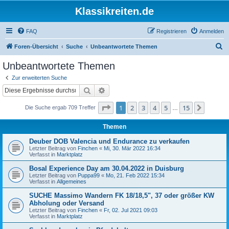
Klassikreiten.de
FAQ
Registrieren
Anmelden
S
Foren-Übersicht
Suche
Unbeantwortete Themen
u
Unbeantwortete Themen
c
Zur erweiterten Suche
h
Suche
Erweiterte Suche
e
Seite
1
von
15
1
2
3
4
5
15
Nächst
Die Suche ergab 709 Treffer
…
Themen
Deuber DOB Valencia und Endurance zu verkaufen
Letzter Beitrag von
Finchen
«
Mi, 30. Mär 2022 16:34
Verfasst in
Marktplatz
Bosal Experience Day am 30.04.2022 in Duisburg
Letzter Beitrag von
Puppa99
«
Mo, 21. Feb 2022 15:34
Verfasst in
Allgemeines
SUCHE Massimo Wandern FK 18/18,5", 37 oder größer KW
Abholung oder Versand
Letzter Beitrag von
Finchen
«
Fr, 02. Jul 2021 09:03
Verfasst in
Marktplatz