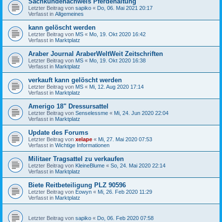
Sachkundenachweis Pferdehaltung
Letzter Beitrag von
sapiko
«
Do, 06. Mai 2021 20:17
Verfasst in
Allgemeines
kann gelöscht werden
Letzter Beitrag von
MS
«
Mo, 19. Okt 2020 16:42
Verfasst in
Marktplatz
Araber Journal AraberWeltWeit Zeitschriften
Letzter Beitrag von
MS
«
Mo, 19. Okt 2020 16:38
Verfasst in
Marktplatz
verkauft kann gelöscht werden
Letzter Beitrag von
MS
«
Mi, 12. Aug 2020 17:14
Verfasst in
Marktplatz
Amerigo 18" Dressursattel
Letzter Beitrag von
Senselessme
«
Mi, 24. Jun 2020 22:04
Verfasst in
Marktplatz
Update des Forums
Letzter Beitrag von
xelape
«
Mi, 27. Mai 2020 07:53
Verfasst in
Wichtige Informationen
Militaer Tragsattel zu verkaufen
Letzter Beitrag von
KleineBlume
«
So, 24. Mai 2020 22:14
Verfasst in
Marktplatz
Biete Reitbeteiligung PLZ 90596
Letzter Beitrag von
Eowyn
«
Mi, 26. Feb 2020 11:29
Verfasst in
Marktplatz
Letzter Beitrag von
sapiko
«
Do, 06. Feb 2020 07:58