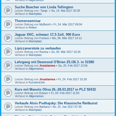
Suche Buecher von Linda Tellington
Letzter Beitrag von
-Tanja-
«
So, 14. Mai 2017 20:35
Verfasst in
Marktplatz
Themenseminar
Letzter Beitrag von
MyBest4
«
Fr, 24. Mär 2017 09:04
Verfasst in
Reiten
Jaguar XKC, schwarz 17,5 Zoll, 990 Euro
Letzter Beitrag von
Furioso
«
Mo, 06. Mär 2017 14:12
Verfasst in
Marktplatz
Lipizzanerstute zu verkaufen
Letzter Beitrag von
Ravina
«
So, 05. Mär 2017 10:26
Verfasst in
Marktplatz
Lehrgang mit Desmond O'Brien 25./26.3. in 51580
Letzter Beitrag von
Josatianma
«
Sa, 25. Feb 2017 13:56
Verfasst in
Allgemeines
Letzter Beitrag von
Josatianma
«
Fr, 24. Feb 2017 15:28
Verfasst in
Kursberichte
Kurs mit Manolo Oliva 26.-28.03.2017 in PLZ 92432
Letzter Beitrag von
Eowyn
«
Fr, 03. Feb 2017 11:50
Verfasst in
Allgemeines
Verkaufe Alois Podhajsky: Die Klassische Reitkunst
Letzter Beitrag von
Barbara
«
So, 15. Jan 2017 07:30
Verfasst in
Marktplatz