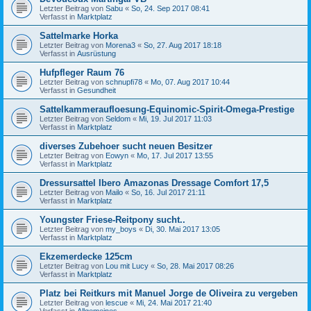
Letzter Beitrag von
Sabu
«
So, 24. Sep 2017 08:41
Verfasst in
Marktplatz
Sattelmarke Horka
Letzter Beitrag von
Morena3
«
So, 27. Aug 2017 18:18
Verfasst in
Ausrüstung
Hufpfleger Raum 76
Letzter Beitrag von
schnupfi78
«
Mo, 07. Aug 2017 10:44
Verfasst in
Gesundheit
Sattelkammeraufloesung-Equinomic-Spirit-Omega-Prestige
Letzter Beitrag von
Seldom
«
Mi, 19. Jul 2017 11:03
Verfasst in
Marktplatz
diverses Zubehoer sucht neuen Besitzer
Letzter Beitrag von
Eowyn
«
Mo, 17. Jul 2017 13:55
Verfasst in
Marktplatz
Dressursattel Ibero Amazonas Dressage Comfort 17,5
Letzter Beitrag von
Mailo
«
So, 16. Jul 2017 21:11
Verfasst in
Marktplatz
Youngster Friese-Reitpony sucht..
Letzter Beitrag von
my_boys
«
Di, 30. Mai 2017 13:05
Verfasst in
Marktplatz
Ekzemerdecke 125cm
Letzter Beitrag von
Lou mit Lucy
«
So, 28. Mai 2017 08:26
Verfasst in
Marktplatz
Platz bei Reitkurs mit Manuel Jorge de Oliveira zu vergeben
Letzter Beitrag von
lescue
«
Mi, 24. Mai 2017 21:40
Verfasst in
Allgemeines