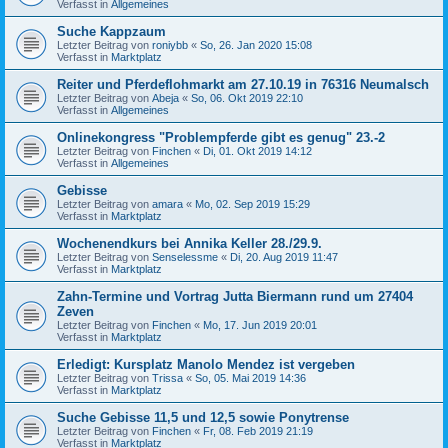
Verfasst in
Allgemeines
Suche Kappzaum
Letzter Beitrag von
roniybb
«
So, 26. Jan 2020 15:08
Verfasst in
Marktplatz
Reiter und Pferdeflohmarkt am 27.10.19 in 76316 Neumalsch
Letzter Beitrag von
Abeja
«
So, 06. Okt 2019 22:10
Verfasst in
Allgemeines
Onlinekongress "Problempferde gibt es genug" 23.-2
Letzter Beitrag von
Finchen
«
Di, 01. Okt 2019 14:12
Verfasst in
Allgemeines
Gebisse
Letzter Beitrag von
amara
«
Mo, 02. Sep 2019 15:29
Verfasst in
Marktplatz
Wochenendkurs bei Annika Keller 28./29.9.
Letzter Beitrag von
Senselessme
«
Di, 20. Aug 2019 11:47
Verfasst in
Marktplatz
Zahn-Termine und Vortrag Jutta Biermann rund um 27404
Zeven
Letzter Beitrag von
Finchen
«
Mo, 17. Jun 2019 20:01
Verfasst in
Marktplatz
Erledigt: Kursplatz Manolo Mendez ist vergeben
Letzter Beitrag von
Trissa
«
So, 05. Mai 2019 14:36
Verfasst in
Marktplatz
Suche Gebisse 11,5 und 12,5 sowie Ponytrense
Letzter Beitrag von
Finchen
«
Fr, 08. Feb 2019 21:19
Verfasst in
Marktplatz