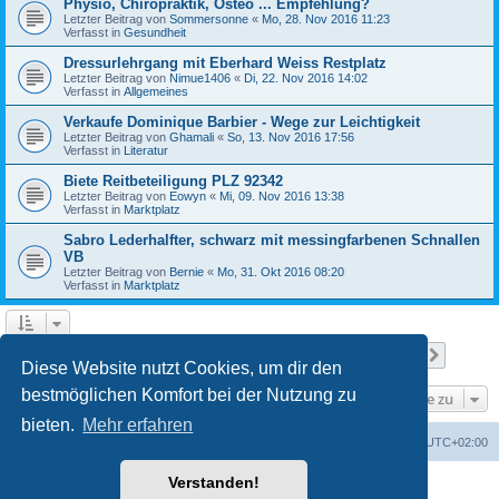
Physio, Chiropraktik, Osteo ... Empfehlung?
Letzter Beitrag von
Sommersonne
«
Mo, 28. Nov 2016 11:23
Verfasst in
Gesundheit
Dressurlehrgang mit Eberhard Weiss Restplatz
Letzter Beitrag von
Nimue1406
«
Di, 22. Nov 2016 14:02
Verfasst in
Allgemeines
Verkaufe Dominique Barbier - Wege zur Leichtigkeit
Letzter Beitrag von
Ghamali
«
So, 13. Nov 2016 17:56
Verfasst in
Literatur
Biete Reitbeteiligung PLZ 92342
Letzter Beitrag von
Eowyn
«
Mi, 09. Nov 2016 13:38
Verfasst in
Marktplatz
Sabro Lederhalfter, schwarz mit messingfarbenen Schnallen
VB
Letzter Beitrag von
Bernie
«
Mo, 31. Okt 2016 08:20
Verfasst in
Marktplatz
Seite
1
von
15
1
2
3
4
5
15
Nächst
Die Suche ergab 709 Treffer
…
Diese Website nutzt Cookies, um dir den
bestmöglichen Komfort bei der Nutzung zu
Gehe zu
bieten.
Mehr erfahren
Foren-Übersicht
Alle Zeiten sind
UTC+02:00
Verstanden!
Powered by
phpBB
® Forum Software © phpBB Limited