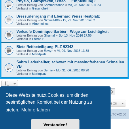
Physio, Chiropraktik, Osteo ... Empfehlung?
Letzter Beitrag von
Sommersonne
«
Mo, 28. Nov 2016 11:23
Verfasst in
Gesundheit
Dressurlehrgang mit Eberhard Weiss Restplatz
Letzter Beitrag von
Nimue1406
«
Di, 22. Nov 2016 14:02
Verfasst in
Allgemeines
Verkaufe Dominique Barbier - Wege zur Leichtigkeit
Letzter Beitrag von
Ghamali
«
So, 13. Nov 2016 17:56
Verfasst in
Literatur
Biete Reitbeteiligung PLZ 92342
Letzter Beitrag von
Eowyn
«
Mi, 09. Nov 2016 13:38
Verfasst in
Marktplatz
Sabro Lederhalfter, schwarz mit messingfarbenen Schnallen
VB
Letzter Beitrag von
Bernie
«
Mo, 31. Okt 2016 08:20
Verfasst in
Marktplatz
Seite
1
von
15
1
2
3
4
5
15
Nächst
Die Suche ergab 709 Treffer
…
Diese Website nutzt Cookies, um dir den
bestmöglichen Komfort bei der Nutzung zu
Gehe zu
bieten.
Mehr erfahren
Foren-Übersicht
Alle Zeiten sind
UTC+02:00
Verstanden!
Powered by
phpBB
® Forum Software © phpBB Limited