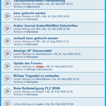
Sachkundenachweis Pferdehaltung
Letzter Beitrag von
sapiko
«
Do, 06. Mai 2021 20:17
Verfasst in
Allgemeines
kann gelöscht werden
Letzter Beitrag von
MS
«
Mo, 19. Okt 2020 16:42
Verfasst in
Marktplatz
Araber Journal AraberWeltWeit Zeitschriften
Letzter Beitrag von
MS
«
Mo, 19. Okt 2020 16:38
Verfasst in
Marktplatz
verkauft kann gelöscht werden
Letzter Beitrag von
MS
«
Mi, 12. Aug 2020 17:14
Verfasst in
Marktplatz
Amerigo 18" Dressursattel
Letzter Beitrag von
Senselessme
«
Mi, 24. Jun 2020 22:04
Verfasst in
Marktplatz
Update des Forums
Letzter Beitrag von
xelape
«
Mi, 27. Mai 2020 07:53
Verfasst in
Wichtige Informationen
Militaer Tragsattel zu verkaufen
Letzter Beitrag von
KleineBlume
«
So, 24. Mai 2020 22:14
Verfasst in
Marktplatz
Biete Reitbeteiligung PLZ 90596
Letzter Beitrag von
Eowyn
«
Mi, 26. Feb 2020 11:29
Verfasst in
Marktplatz
Letzter Beitrag von
sapiko
«
Do, 06. Feb 2020 07:58