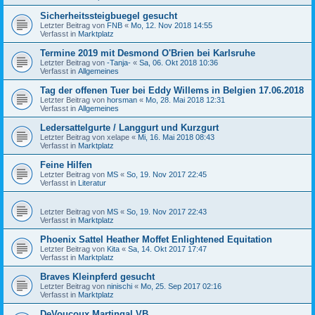
Sicherheitssteigbuegel gesucht
Letzter Beitrag von
FNB
«
Mo, 12. Nov 2018 14:55
Verfasst in
Marktplatz
Termine 2019 mit Desmond O'Brien bei Karlsruhe
Letzter Beitrag von
-Tanja-
«
Sa, 06. Okt 2018 10:36
Verfasst in
Allgemeines
Tag der offenen Tuer bei Eddy Willems in Belgien 17.06.2018
Letzter Beitrag von
horsman
«
Mo, 28. Mai 2018 12:31
Verfasst in
Allgemeines
Ledersattelgurte / Langgurt und Kurzgurt
Letzter Beitrag von
xelape
«
Mi, 16. Mai 2018 08:43
Verfasst in
Marktplatz
Feine Hilfen
Letzter Beitrag von
MS
«
So, 19. Nov 2017 22:45
Verfasst in
Literatur
Letzter Beitrag von
MS
«
So, 19. Nov 2017 22:43
Verfasst in
Marktplatz
Phoenix Sattel Heather Moffet Enlightened Equitation
Letzter Beitrag von
Kita
«
Sa, 14. Okt 2017 17:47
Verfasst in
Marktplatz
Braves Kleinpferd gesucht
Letzter Beitrag von
ninischi
«
Mo, 25. Sep 2017 02:16
Verfasst in
Marktplatz
DeVoucoux Martingal VB