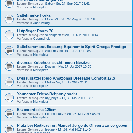
Letzter Beitrag von
Sabu
«
So, 24. Sep 2017 08:41
Verfasst in
Marktplatz
Sattelmarke Horka
Letzter Beitrag von
Morena3
«
So, 27. Aug 2017 18:18
Verfasst in
Ausrüstung
Hufpfleger Raum 76
Letzter Beitrag von
schnupfi78
«
Mo, 07. Aug 2017 10:44
Verfasst in
Gesundheit
Sattelkammeraufloesung-Equinomic-Spirit-Omega-Prestige
Letzter Beitrag von
Seldom
«
Mi, 19. Jul 2017 11:03
Verfasst in
Marktplatz
diverses Zubehoer sucht neuen Besitzer
Letzter Beitrag von
Eowyn
«
Mo, 17. Jul 2017 13:55
Verfasst in
Marktplatz
Dressursattel Ibero Amazonas Dressage Comfort 17,5
Letzter Beitrag von
Mailo
«
So, 16. Jul 2017 21:11
Verfasst in
Marktplatz
Youngster Friese-Reitpony sucht..
Letzter Beitrag von
my_boys
«
Di, 30. Mai 2017 13:05
Verfasst in
Marktplatz
Ekzemerdecke 125cm
Letzter Beitrag von
Lou mit Lucy
«
So, 28. Mai 2017 08:26
Verfasst in
Marktplatz
Platz bei Reitkurs mit Manuel Jorge de Oliveira zu vergeben
Letzter Beitrag von
lescue
«
Mi, 24. Mai 2017 21:40
Verfasst in
Allgemeines