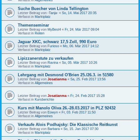
Suche Buecher von Linda Tellington
Letzter Beitrag von
-Tanja-
«
So, 14. Mai 2017 20:35
Verfasst in
Marktplatz
Themenseminar
Letzter Beitrag von
MyBest4
«
Fr, 24. Mär 2017 09:04
Verfasst in
Reiten
Jaguar XKC, schwarz 17,5 Zoll, 990 Euro
Letzter Beitrag von
Furioso
«
Mo, 06. Mär 2017 14:12
Verfasst in
Marktplatz
Lipizzanerstute zu verkaufen
Letzter Beitrag von
Ravina
«
So, 05. Mär 2017 10:26
Verfasst in
Marktplatz
Lehrgang mit Desmond O'Brien 25./26.3. in 51580
Letzter Beitrag von
Josatianma
«
Sa, 25. Feb 2017 13:56
Verfasst in
Allgemeines
Letzter Beitrag von
Josatianma
«
Fr, 24. Feb 2017 15:28
Verfasst in
Kursberichte
Kurs mit Manolo Oliva 26.-28.03.2017 in PLZ 92432
Letzter Beitrag von
Eowyn
«
Fr, 03. Feb 2017 11:50
Verfasst in
Allgemeines
Verkaufe Alois Podhajsky: Die Klassische Reitkunst
Letzter Beitrag von
Barbara
«
So, 15. Jan 2017 07:30
Verfasst in
Marktplatz