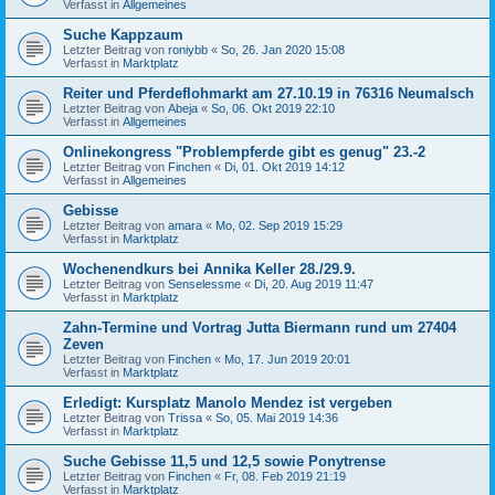
Verfasst in
Allgemeines
Suche Kappzaum
Letzter Beitrag von
roniybb
«
So, 26. Jan 2020 15:08
Verfasst in
Marktplatz
Reiter und Pferdeflohmarkt am 27.10.19 in 76316 Neumalsch
Letzter Beitrag von
Abeja
«
So, 06. Okt 2019 22:10
Verfasst in
Allgemeines
Onlinekongress "Problempferde gibt es genug" 23.-2
Letzter Beitrag von
Finchen
«
Di, 01. Okt 2019 14:12
Verfasst in
Allgemeines
Gebisse
Letzter Beitrag von
amara
«
Mo, 02. Sep 2019 15:29
Verfasst in
Marktplatz
Wochenendkurs bei Annika Keller 28./29.9.
Letzter Beitrag von
Senselessme
«
Di, 20. Aug 2019 11:47
Verfasst in
Marktplatz
Zahn-Termine und Vortrag Jutta Biermann rund um 27404
Zeven
Letzter Beitrag von
Finchen
«
Mo, 17. Jun 2019 20:01
Verfasst in
Marktplatz
Erledigt: Kursplatz Manolo Mendez ist vergeben
Letzter Beitrag von
Trissa
«
So, 05. Mai 2019 14:36
Verfasst in
Marktplatz
Suche Gebisse 11,5 und 12,5 sowie Ponytrense
Letzter Beitrag von
Finchen
«
Fr, 08. Feb 2019 21:19
Verfasst in
Marktplatz