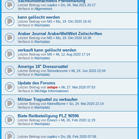
Sachkundenachweis Pferdehaltung
Letzter Beitrag von
sapiko
«
Do, 06. Mai 2021 20:17
Verfasst in
Allgemeines
kann gelöscht werden
Letzter Beitrag von
MS
«
Mo, 19. Okt 2020 16:42
Verfasst in
Marktplatz
Araber Journal AraberWeltWeit Zeitschriften
Letzter Beitrag von
MS
«
Mo, 19. Okt 2020 16:38
Verfasst in
Marktplatz
verkauft kann gelöscht werden
Letzter Beitrag von
MS
«
Mi, 12. Aug 2020 17:14
Verfasst in
Marktplatz
Amerigo 18" Dressursattel
Letzter Beitrag von
Senselessme
«
Mi, 24. Jun 2020 22:04
Verfasst in
Marktplatz
Update des Forums
Letzter Beitrag von
xelape
«
Mi, 27. Mai 2020 07:53
Verfasst in
Wichtige Informationen
Militaer Tragsattel zu verkaufen
Letzter Beitrag von
KleineBlume
«
So, 24. Mai 2020 22:14
Verfasst in
Marktplatz
Biete Reitbeteiligung PLZ 90596
Letzter Beitrag von
Eowyn
«
Mi, 26. Feb 2020 11:29
Verfasst in
Marktplatz
Letzter Beitrag von
sapiko
«
Do, 06. Feb 2020 07:58