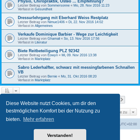
Physio, Chiropraktik, Osteo ... Empfehlung?
Letzter Beitrag von
Sommersonne
«
Mo, 28. Nov 2016 11:23
Verfasst in
Gesundheit
Dressurlehrgang mit Eberhard Weiss Restplatz
Letzter Beitrag von
Nimue1406
«
Di, 22. Nov 2016 14:02
Verfasst in
Allgemeines
Verkaufe Dominique Barbier - Wege zur Leichtigkeit
Letzter Beitrag von
Ghamali
«
So, 13. Nov 2016 17:56
Verfasst in
Literatur
Biete Reitbeteiligung PLZ 92342
Letzter Beitrag von
Eowyn
«
Mi, 09. Nov 2016 13:38
Verfasst in
Marktplatz
Sabro Lederhalfter, schwarz mit messingfarbenen Schnallen
VB
Letzter Beitrag von
Bernie
«
Mo, 31. Okt 2016 08:20
Verfasst in
Marktplatz
Seite
1
von
15
1
2
3
4
5
15
Nächst
Die Suche ergab 709 Treffer
…
Diese Website nutzt Cookies, um dir den
bestmöglichen Komfort bei der Nutzung zu
Gehe zu
bieten.
Mehr erfahren
Foren-Übersicht
Alle Zeiten sind
UTC+02:00
Verstanden!
Powered by
phpBB
® Forum Software © phpBB Limited