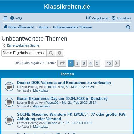
Klassikreiten.de
FAQ
Registrieren
Anmelden
S
Foren-Übersicht
Suche
Unbeantwortete Themen
u
Unbeantwortete Themen
c
Zur erweiterten Suche
h
Suche
Erweiterte Suche
e
Seite
1
von
15
1
2
3
4
5
15
Nächst
Die Suche ergab 709 Treffer
…
Themen
Deuber DOB Valencia und Endurance zu verkaufen
Letzter Beitrag von
Finchen
«
Mi, 30. Mär 2022 16:34
Verfasst in
Marktplatz
Bosal Experience Day am 30.04.2022 in Duisburg
Letzter Beitrag von
Puppa99
«
Mo, 21. Feb 2022 15:34
Verfasst in
Allgemeines
SUCHE Massimo Wandern FK 18/18,5", 37 oder größer KW
Abholung oder Versand
Letzter Beitrag von
Finchen
«
Fr, 02. Jul 2021 09:03
Verfasst in
Marktplatz