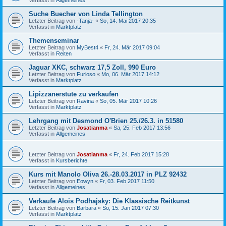
Suche Buecher von Linda Tellington
Letzter Beitrag von
-Tanja-
«
So, 14. Mai 2017 20:35
Verfasst in
Marktplatz
Themenseminar
Letzter Beitrag von
MyBest4
«
Fr, 24. Mär 2017 09:04
Verfasst in
Reiten
Jaguar XKC, schwarz 17,5 Zoll, 990 Euro
Letzter Beitrag von
Furioso
«
Mo, 06. Mär 2017 14:12
Verfasst in
Marktplatz
Lipizzanerstute zu verkaufen
Letzter Beitrag von
Ravina
«
So, 05. Mär 2017 10:26
Verfasst in
Marktplatz
Lehrgang mit Desmond O'Brien 25./26.3. in 51580
Letzter Beitrag von
Josatianma
«
Sa, 25. Feb 2017 13:56
Verfasst in
Allgemeines
Letzter Beitrag von
Josatianma
«
Fr, 24. Feb 2017 15:28
Verfasst in
Kursberichte
Kurs mit Manolo Oliva 26.-28.03.2017 in PLZ 92432
Letzter Beitrag von
Eowyn
«
Fr, 03. Feb 2017 11:50
Verfasst in
Allgemeines
Verkaufe Alois Podhajsky: Die Klassische Reitkunst
Letzter Beitrag von
Barbara
«
So, 15. Jan 2017 07:30
Verfasst in
Marktplatz