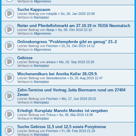
Verfasst in
Allgemeines
Suche Kappzaum
Letzter Beitrag von
roniybb
«
So, 26. Jan 2020 15:08
Verfasst in
Marktplatz
Reiter und Pferdeflohmarkt am 27.10.19 in 76316 Neumalsch
Letzter Beitrag von
Abeja
«
So, 06. Okt 2019 22:10
Verfasst in
Allgemeines
Onlinekongress "Problempferde gibt es genug" 23.-2
Letzter Beitrag von
Finchen
«
Di, 01. Okt 2019 14:12
Verfasst in
Allgemeines
Gebisse
Letzter Beitrag von
amara
«
Mo, 02. Sep 2019 15:29
Verfasst in
Marktplatz
Wochenendkurs bei Annika Keller 28./29.9.
Letzter Beitrag von
Senselessme
«
Di, 20. Aug 2019 11:47
Verfasst in
Marktplatz
Zahn-Termine und Vortrag Jutta Biermann rund um 27404
Zeven
Letzter Beitrag von
Finchen
«
Mo, 17. Jun 2019 20:01
Verfasst in
Marktplatz
Erledigt: Kursplatz Manolo Mendez ist vergeben
Letzter Beitrag von
Trissa
«
So, 05. Mai 2019 14:36
Verfasst in
Marktplatz
Suche Gebisse 11,5 und 12,5 sowie Ponytrense
Letzter Beitrag von
Finchen
«
Fr, 08. Feb 2019 21:19
Verfasst in
Marktplatz