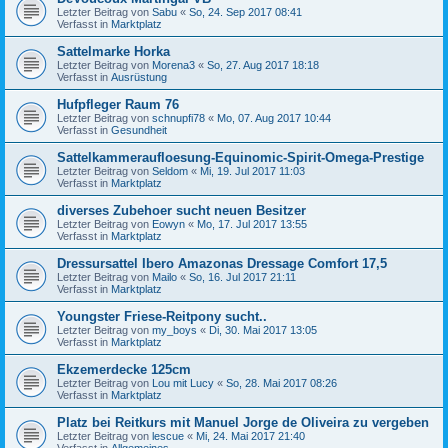
Letzter Beitrag von
Sabu
«
So, 24. Sep 2017 08:41
Verfasst in
Marktplatz
Sattelmarke Horka
Letzter Beitrag von
Morena3
«
So, 27. Aug 2017 18:18
Verfasst in
Ausrüstung
Hufpfleger Raum 76
Letzter Beitrag von
schnupfi78
«
Mo, 07. Aug 2017 10:44
Verfasst in
Gesundheit
Sattelkammeraufloesung-Equinomic-Spirit-Omega-Prestige
Letzter Beitrag von
Seldom
«
Mi, 19. Jul 2017 11:03
Verfasst in
Marktplatz
diverses Zubehoer sucht neuen Besitzer
Letzter Beitrag von
Eowyn
«
Mo, 17. Jul 2017 13:55
Verfasst in
Marktplatz
Dressursattel Ibero Amazonas Dressage Comfort 17,5
Letzter Beitrag von
Mailo
«
So, 16. Jul 2017 21:11
Verfasst in
Marktplatz
Youngster Friese-Reitpony sucht..
Letzter Beitrag von
my_boys
«
Di, 30. Mai 2017 13:05
Verfasst in
Marktplatz
Ekzemerdecke 125cm
Letzter Beitrag von
Lou mit Lucy
«
So, 28. Mai 2017 08:26
Verfasst in
Marktplatz
Platz bei Reitkurs mit Manuel Jorge de Oliveira zu vergeben
Letzter Beitrag von
lescue
«
Mi, 24. Mai 2017 21:40
Verfasst in
Allgemeines