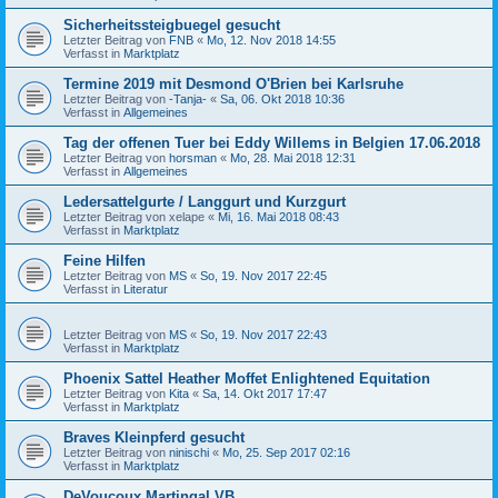
Sicherheitssteigbuegel gesucht
Letzter Beitrag von
FNB
«
Mo, 12. Nov 2018 14:55
Verfasst in
Marktplatz
Termine 2019 mit Desmond O'Brien bei Karlsruhe
Letzter Beitrag von
-Tanja-
«
Sa, 06. Okt 2018 10:36
Verfasst in
Allgemeines
Tag der offenen Tuer bei Eddy Willems in Belgien 17.06.2018
Letzter Beitrag von
horsman
«
Mo, 28. Mai 2018 12:31
Verfasst in
Allgemeines
Ledersattelgurte / Langgurt und Kurzgurt
Letzter Beitrag von
xelape
«
Mi, 16. Mai 2018 08:43
Verfasst in
Marktplatz
Feine Hilfen
Letzter Beitrag von
MS
«
So, 19. Nov 2017 22:45
Verfasst in
Literatur
Letzter Beitrag von
MS
«
So, 19. Nov 2017 22:43
Verfasst in
Marktplatz
Phoenix Sattel Heather Moffet Enlightened Equitation
Letzter Beitrag von
Kita
«
Sa, 14. Okt 2017 17:47
Verfasst in
Marktplatz
Braves Kleinpferd gesucht
Letzter Beitrag von
ninischi
«
Mo, 25. Sep 2017 02:16
Verfasst in
Marktplatz
DeVoucoux Martingal VB