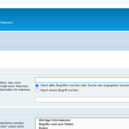
Reitkunst
Wort, das nicht
Nach allen Begriffen suchen oder Suche wie angegeben verwe
rhalb einer Klammer,
tzhalter für teilweise
Nach einem Begriff suchen
Unterforen werden
chen“ unten nicht