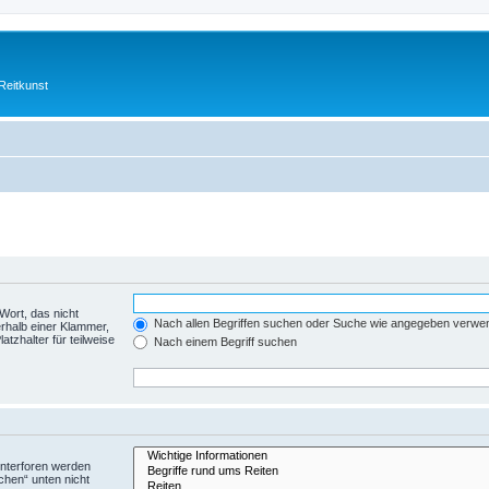
Reitkunst
Wort, das nicht
Nach allen Begriffen suchen oder Suche wie angegeben verwe
rhalb einer Klammer,
tzhalter für teilweise
Nach einem Begriff suchen
Unterforen werden
chen“ unten nicht