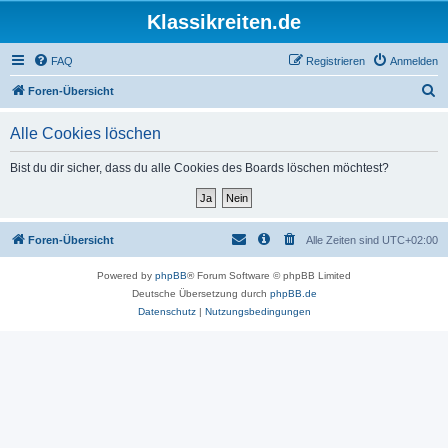
Klassikreiten.de
FAQ
Registrieren
Anmelden
S
Foren-Übersicht
u
Alle Cookies löschen
c
h
Bist du dir sicher, dass du alle Cookies des Boards löschen möchtest?
e
Foren-Übersicht
Alle Zeiten sind
UTC+02:00
Powered by
phpBB
® Forum Software © phpBB Limited
Deutsche Übersetzung durch
phpBB.de
Datenschutz
|
Nutzungsbedingungen