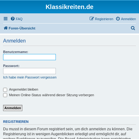
Klassikreiten.de
FAQ
Registrieren
Anmelden
S
Foren-Übersicht
u
Anmelden
c
h
Benutzername:
e
Passwort:
Ich habe mein Passwort vergessen
Angemeldet bleiben
Meinen Online-Status während dieser Sitzung verbergen
REGISTRIEREN
Du musst in diesem Forum registriert sein, um dich anmelden zu können. Die
Registrierung ist in wenigen Augenblicken erledigt und ermöglicht dir, auf
weitere Funktionen zuzugreifen. Die Board-Administration kann registrierten