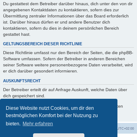
Du gestattest dem Betreiber darüber hinaus, dich unter den von dir
angegebenen Kontaktdaten zu kontaktieren, sofern dies zur
Übermittlung zentraler Informationen über das Board erforderlich
ist. Darüber hinaus dürfen er und andere Benutzer dich
kontaktieren, sofern du dies in deinem persönlichen Bereich
gestattet hast.
GELTUNGSBEREICH DIESER RICHTLINIE
Diese Richtlinie umfasst nur den Bereich der Seiten, die die phpBB-
Software umfassen. Sofern der Betreiber in anderen Bereichen
seiner Software weitere personenbezogene Daten verarbeitet, wird
er dich darüber gesondert informieren.
AUSKUNFTSRECHT
Der Betreiber erteilt dir auf Anfrage Auskunft, welche Daten über
dich gespeichert sind.
Du kannst jederzeit die Löschung bzw. Sperrung deiner Daten
Diese Website nutzt Cookies, um dir den
verlangen. Kontaktiere hierzu bitte den Betreiber.
bestmöglichen Komfort bei der Nutzung zu
bieten.
Mehr erfahren
Foren-Übersicht
Alle Zeiten sind
UTC+02:00