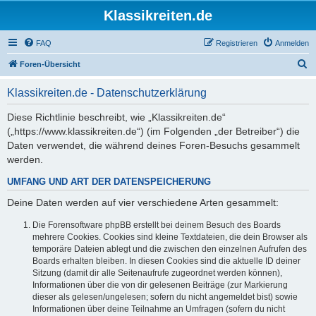
Klassikreiten.de
FAQ
Registrieren
Anmelden
S
Foren-Übersicht
u
Klassikreiten.de - Datenschutzerklärung
c
h
Diese Richtlinie beschreibt, wie „Klassikreiten.de“
(„https://www.klassikreiten.de“) (im Folgenden „der Betreiber“) die
e
Daten verwendet, die während deines Foren-Besuchs gesammelt
werden.
UMFANG UND ART DER DATENSPEICHERUNG
Deine Daten werden auf vier verschiedene Arten gesammelt:
Die Forensoftware phpBB erstellt bei deinem Besuch des Boards
mehrere Cookies. Cookies sind kleine Textdateien, die dein Browser als
temporäre Dateien ablegt und die zwischen den einzelnen Aufrufen des
Boards erhalten bleiben. In diesen Cookies sind die aktuelle ID deiner
Sitzung (damit dir alle Seitenaufrufe zugeordnet werden können),
Informationen über die von dir gelesenen Beiträge (zur Markierung
dieser als gelesen/ungelesen; sofern du nicht angemeldet bist) sowie
Informationen über deine Teilnahme an Umfragen (sofern du nicht