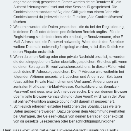
angemeldet bist) gespeichert. Ferner werden deine Benutzer-ID, ein
Authentifizierungsschlüssel und eine Session-ID gespeichert. Die
Cookies haben standardmäßig eine Gültigkeit von einem Jahr. Alle
Cookies kannst du jederzeit über die Funktion „Alle Cookies löschen“
löschen.
Weiterhin werden die Daten gespeichert, die du bei der Registrierung,
in deinem Profil oder deinem persönlichem Bereich angibst. Für die
Registrierung sind mindestens ein eindeutiger Benutzername, eine E-
Mail-Adresse und ein Passwort notwendig. Wenn durch den Betreiber
weitere Daten als notwendig festgelegt wurden, so ist dies für dich vor
deren Eingabe ersichtlich.
Wenn du einen Beitrag oder eine private Nachricht erstellst, so werden
die dort eingegebenen Daten ebenfalls gespeichert. Gleiches gilt, wenn
du einen Beitrag als Entwurf zwischenspeicherst. In diesen Fällen wird
auch deine IP-Adresse gespeichert. Die IP-Adresse wird weiterhin bei
folgenden Aktionen gespeichert: Löschen und Ändern von Beiträgen
(dazu zählen Private Nachrichten und Umfragen), Änderungen an
zentralen Profildaten (E-Mail-Adresse, Kontoaktivierung, Benutzer-
Passwort) und gescheiterte Anmeldeversuche. Die von deinem Browser
übermittelte Browser-Kennzeichnung (User Agent) wird nur in der „Wer
ist online?“-Funktion angezeigt und nicht dauerhaft gespeichert.
Schließlich erfordern einzelne Funktionen des Boards, dass weitere
Daten gespeichert werden. Dazu gehören dein Abstimmungsverhalten
bei Umfragen, der Gelesen-Status von deinen Beiträgen oder explizit
von dir gesetzte Lesezeichen oder Benachrichtigungsfunktionen.
Dein Passwort wird mit einer Einwege-Verschlüsselung (Hash)