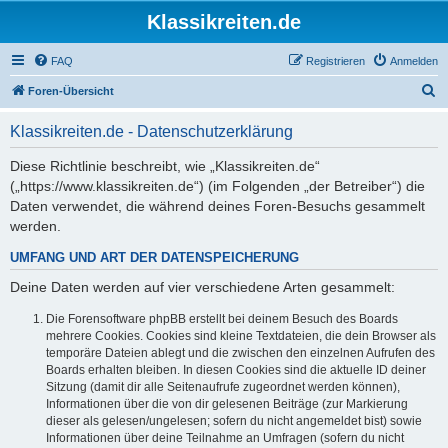
Klassikreiten.de
FAQ
Registrieren
Anmelden
S
Foren-Übersicht
u
Klassikreiten.de - Datenschutzerklärung
c
h
Diese Richtlinie beschreibt, wie „Klassikreiten.de“
(„https://www.klassikreiten.de“) (im Folgenden „der Betreiber“) die
e
Daten verwendet, die während deines Foren-Besuchs gesammelt
werden.
UMFANG UND ART DER DATENSPEICHERUNG
Deine Daten werden auf vier verschiedene Arten gesammelt:
Die Forensoftware phpBB erstellt bei deinem Besuch des Boards
mehrere Cookies. Cookies sind kleine Textdateien, die dein Browser als
temporäre Dateien ablegt und die zwischen den einzelnen Aufrufen des
Boards erhalten bleiben. In diesen Cookies sind die aktuelle ID deiner
Sitzung (damit dir alle Seitenaufrufe zugeordnet werden können),
Informationen über die von dir gelesenen Beiträge (zur Markierung
dieser als gelesen/ungelesen; sofern du nicht angemeldet bist) sowie
Informationen über deine Teilnahme an Umfragen (sofern du nicht