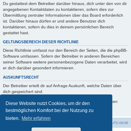
Du gestattest dem Betreiber darüber hinaus, dich unter den von dir
angegebenen Kontaktdaten zu kontaktieren, sofern dies zur
Übermittlung zentraler Informationen über das Board erforderlich
ist. Darüber hinaus dürfen er und andere Benutzer dich
kontaktieren, sofern du dies in deinem persönlichen Bereich
gestattet hast.
GELTUNGSBEREICH DIESER RICHTLINIE
Diese Richtlinie umfasst nur den Bereich der Seiten, die die phpBB-
Software umfassen. Sofern der Betreiber in anderen Bereichen
seiner Software weitere personenbezogene Daten verarbeitet, wird
er dich darüber gesondert informieren.
AUSKUNFTSRECHT
Der Betreiber erteilt dir auf Anfrage Auskunft, welche Daten über
dich gespeichert sind.
Du kannst jederzeit die Löschung bzw. Sperrung deiner Daten
Diese Website nutzt Cookies, um dir den
verlangen. Kontaktiere hierzu bitte den Betreiber.
bestmöglichen Komfort bei der Nutzung zu
bieten.
Mehr erfahren
Foren-Übersicht
Alle Zeiten sind
UTC+02:00