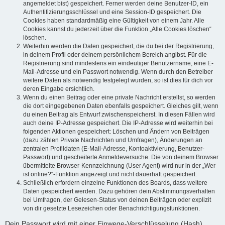
angemeldet bist) gespeichert. Ferner werden deine Benutzer-ID, ein
Authentifizierungsschlüssel und eine Session-ID gespeichert. Die
Cookies haben standardmäßig eine Gültigkeit von einem Jahr. Alle
Cookies kannst du jederzeit über die Funktion „Alle Cookies löschen“
löschen.
Weiterhin werden die Daten gespeichert, die du bei der Registrierung,
in deinem Profil oder deinem persönlichem Bereich angibst. Für die
Registrierung sind mindestens ein eindeutiger Benutzername, eine E-
Mail-Adresse und ein Passwort notwendig. Wenn durch den Betreiber
weitere Daten als notwendig festgelegt wurden, so ist dies für dich vor
deren Eingabe ersichtlich.
Wenn du einen Beitrag oder eine private Nachricht erstellst, so werden
die dort eingegebenen Daten ebenfalls gespeichert. Gleiches gilt, wenn
du einen Beitrag als Entwurf zwischenspeicherst. In diesen Fällen wird
auch deine IP-Adresse gespeichert. Die IP-Adresse wird weiterhin bei
folgenden Aktionen gespeichert: Löschen und Ändern von Beiträgen
(dazu zählen Private Nachrichten und Umfragen), Änderungen an
zentralen Profildaten (E-Mail-Adresse, Kontoaktivierung, Benutzer-
Passwort) und gescheiterte Anmeldeversuche. Die von deinem Browser
übermittelte Browser-Kennzeichnung (User Agent) wird nur in der „Wer
ist online?“-Funktion angezeigt und nicht dauerhaft gespeichert.
Schließlich erfordern einzelne Funktionen des Boards, dass weitere
Daten gespeichert werden. Dazu gehören dein Abstimmungsverhalten
bei Umfragen, der Gelesen-Status von deinen Beiträgen oder explizit
von dir gesetzte Lesezeichen oder Benachrichtigungsfunktionen.
Dein Passwort wird mit einer Einwege-Verschlüsselung (Hash)