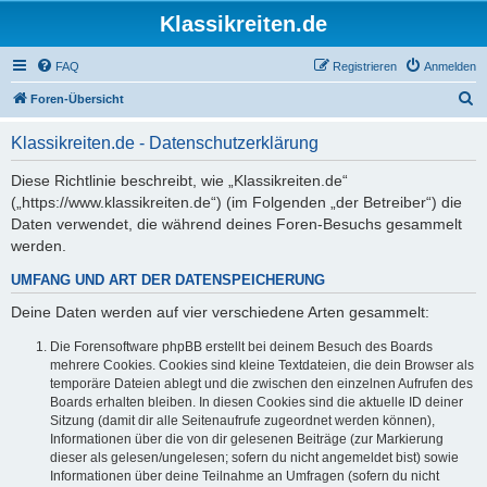
Klassikreiten.de
FAQ
Registrieren
Anmelden
S
Foren-Übersicht
u
Klassikreiten.de - Datenschutzerklärung
c
h
Diese Richtlinie beschreibt, wie „Klassikreiten.de“
(„https://www.klassikreiten.de“) (im Folgenden „der Betreiber“) die
e
Daten verwendet, die während deines Foren-Besuchs gesammelt
werden.
UMFANG UND ART DER DATENSPEICHERUNG
Deine Daten werden auf vier verschiedene Arten gesammelt:
Die Forensoftware phpBB erstellt bei deinem Besuch des Boards
mehrere Cookies. Cookies sind kleine Textdateien, die dein Browser als
temporäre Dateien ablegt und die zwischen den einzelnen Aufrufen des
Boards erhalten bleiben. In diesen Cookies sind die aktuelle ID deiner
Sitzung (damit dir alle Seitenaufrufe zugeordnet werden können),
Informationen über die von dir gelesenen Beiträge (zur Markierung
dieser als gelesen/ungelesen; sofern du nicht angemeldet bist) sowie
Informationen über deine Teilnahme an Umfragen (sofern du nicht