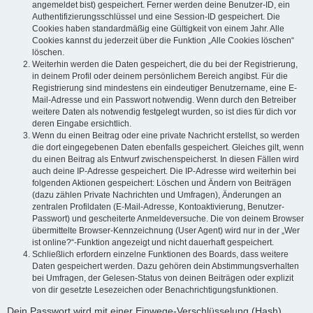
angemeldet bist) gespeichert. Ferner werden deine Benutzer-ID, ein
Authentifizierungsschlüssel und eine Session-ID gespeichert. Die
Cookies haben standardmäßig eine Gültigkeit von einem Jahr. Alle
Cookies kannst du jederzeit über die Funktion „Alle Cookies löschen“
löschen.
Weiterhin werden die Daten gespeichert, die du bei der Registrierung,
in deinem Profil oder deinem persönlichem Bereich angibst. Für die
Registrierung sind mindestens ein eindeutiger Benutzername, eine E-
Mail-Adresse und ein Passwort notwendig. Wenn durch den Betreiber
weitere Daten als notwendig festgelegt wurden, so ist dies für dich vor
deren Eingabe ersichtlich.
Wenn du einen Beitrag oder eine private Nachricht erstellst, so werden
die dort eingegebenen Daten ebenfalls gespeichert. Gleiches gilt, wenn
du einen Beitrag als Entwurf zwischenspeicherst. In diesen Fällen wird
auch deine IP-Adresse gespeichert. Die IP-Adresse wird weiterhin bei
folgenden Aktionen gespeichert: Löschen und Ändern von Beiträgen
(dazu zählen Private Nachrichten und Umfragen), Änderungen an
zentralen Profildaten (E-Mail-Adresse, Kontoaktivierung, Benutzer-
Passwort) und gescheiterte Anmeldeversuche. Die von deinem Browser
übermittelte Browser-Kennzeichnung (User Agent) wird nur in der „Wer
ist online?“-Funktion angezeigt und nicht dauerhaft gespeichert.
Schließlich erfordern einzelne Funktionen des Boards, dass weitere
Daten gespeichert werden. Dazu gehören dein Abstimmungsverhalten
bei Umfragen, der Gelesen-Status von deinen Beiträgen oder explizit
von dir gesetzte Lesezeichen oder Benachrichtigungsfunktionen.
Dein Passwort wird mit einer Einwege-Verschlüsselung (Hash)