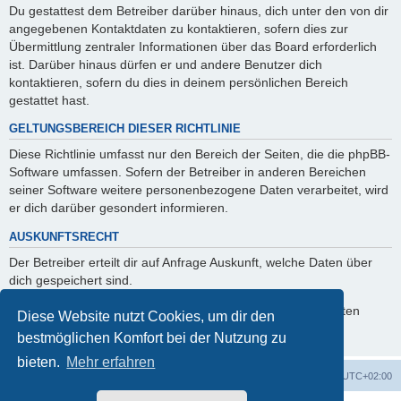
Du gestattest dem Betreiber darüber hinaus, dich unter den von dir
angegebenen Kontaktdaten zu kontaktieren, sofern dies zur
Übermittlung zentraler Informationen über das Board erforderlich
ist. Darüber hinaus dürfen er und andere Benutzer dich
kontaktieren, sofern du dies in deinem persönlichen Bereich
gestattet hast.
GELTUNGSBEREICH DIESER RICHTLINIE
Diese Richtlinie umfasst nur den Bereich der Seiten, die die phpBB-
Software umfassen. Sofern der Betreiber in anderen Bereichen
seiner Software weitere personenbezogene Daten verarbeitet, wird
er dich darüber gesondert informieren.
AUSKUNFTSRECHT
Der Betreiber erteilt dir auf Anfrage Auskunft, welche Daten über
dich gespeichert sind.
Du kannst jederzeit die Löschung bzw. Sperrung deiner Daten
Diese Website nutzt Cookies, um dir den
verlangen. Kontaktiere hierzu bitte den Betreiber.
bestmöglichen Komfort bei der Nutzung zu
bieten.
Mehr erfahren
Foren-Übersicht
Alle Zeiten sind
UTC+02:00