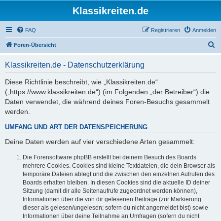
Klassikreiten.de
FAQ
Registrieren
Anmelden
S
Foren-Übersicht
u
Klassikreiten.de - Datenschutzerklärung
c
h
Diese Richtlinie beschreibt, wie „Klassikreiten.de“
(„https://www.klassikreiten.de“) (im Folgenden „der Betreiber“) die
e
Daten verwendet, die während deines Foren-Besuchs gesammelt
werden.
UMFANG UND ART DER DATENSPEICHERUNG
Deine Daten werden auf vier verschiedene Arten gesammelt:
Die Forensoftware phpBB erstellt bei deinem Besuch des Boards
mehrere Cookies. Cookies sind kleine Textdateien, die dein Browser als
temporäre Dateien ablegt und die zwischen den einzelnen Aufrufen des
Boards erhalten bleiben. In diesen Cookies sind die aktuelle ID deiner
Sitzung (damit dir alle Seitenaufrufe zugeordnet werden können),
Informationen über die von dir gelesenen Beiträge (zur Markierung
dieser als gelesen/ungelesen; sofern du nicht angemeldet bist) sowie
Informationen über deine Teilnahme an Umfragen (sofern du nicht