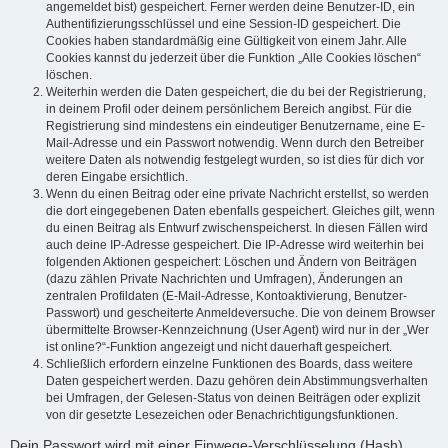
angemeldet bist) gespeichert. Ferner werden deine Benutzer-ID, ein
Authentifizierungsschlüssel und eine Session-ID gespeichert. Die
Cookies haben standardmäßig eine Gültigkeit von einem Jahr. Alle
Cookies kannst du jederzeit über die Funktion „Alle Cookies löschen“
löschen.
Weiterhin werden die Daten gespeichert, die du bei der Registrierung,
in deinem Profil oder deinem persönlichem Bereich angibst. Für die
Registrierung sind mindestens ein eindeutiger Benutzername, eine E-
Mail-Adresse und ein Passwort notwendig. Wenn durch den Betreiber
weitere Daten als notwendig festgelegt wurden, so ist dies für dich vor
deren Eingabe ersichtlich.
Wenn du einen Beitrag oder eine private Nachricht erstellst, so werden
die dort eingegebenen Daten ebenfalls gespeichert. Gleiches gilt, wenn
du einen Beitrag als Entwurf zwischenspeicherst. In diesen Fällen wird
auch deine IP-Adresse gespeichert. Die IP-Adresse wird weiterhin bei
folgenden Aktionen gespeichert: Löschen und Ändern von Beiträgen
(dazu zählen Private Nachrichten und Umfragen), Änderungen an
zentralen Profildaten (E-Mail-Adresse, Kontoaktivierung, Benutzer-
Passwort) und gescheiterte Anmeldeversuche. Die von deinem Browser
übermittelte Browser-Kennzeichnung (User Agent) wird nur in der „Wer
ist online?“-Funktion angezeigt und nicht dauerhaft gespeichert.
Schließlich erfordern einzelne Funktionen des Boards, dass weitere
Daten gespeichert werden. Dazu gehören dein Abstimmungsverhalten
bei Umfragen, der Gelesen-Status von deinen Beiträgen oder explizit
von dir gesetzte Lesezeichen oder Benachrichtigungsfunktionen.
Dein Passwort wird mit einer Einwege-Verschlüsselung (Hash)