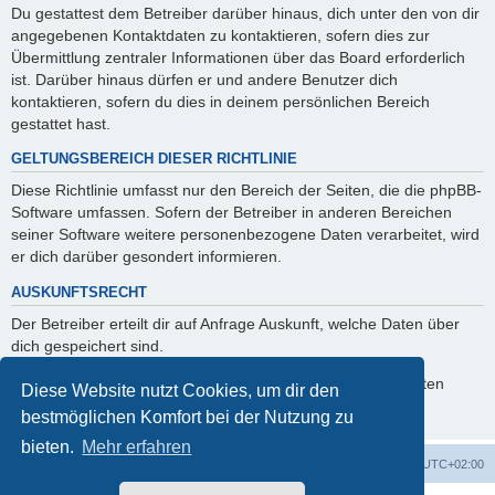
Du gestattest dem Betreiber darüber hinaus, dich unter den von dir
angegebenen Kontaktdaten zu kontaktieren, sofern dies zur
Übermittlung zentraler Informationen über das Board erforderlich
ist. Darüber hinaus dürfen er und andere Benutzer dich
kontaktieren, sofern du dies in deinem persönlichen Bereich
gestattet hast.
GELTUNGSBEREICH DIESER RICHTLINIE
Diese Richtlinie umfasst nur den Bereich der Seiten, die die phpBB-
Software umfassen. Sofern der Betreiber in anderen Bereichen
seiner Software weitere personenbezogene Daten verarbeitet, wird
er dich darüber gesondert informieren.
AUSKUNFTSRECHT
Der Betreiber erteilt dir auf Anfrage Auskunft, welche Daten über
dich gespeichert sind.
Du kannst jederzeit die Löschung bzw. Sperrung deiner Daten
Diese Website nutzt Cookies, um dir den
verlangen. Kontaktiere hierzu bitte den Betreiber.
bestmöglichen Komfort bei der Nutzung zu
bieten.
Mehr erfahren
Foren-Übersicht
Alle Zeiten sind
UTC+02:00