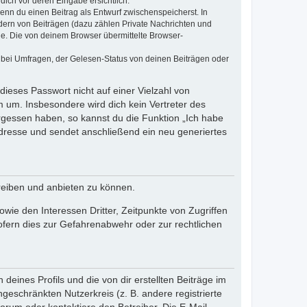
dich vor deren Eingabe ersichtlich.
wenn du einen Beitrag als Entwurf zwischenspeicherst. In
dern von Beiträgen (dazu zählen Private Nachrichten und
e. Die von deinem Browser übermittelte Browser-
 bei Umfragen, der Gelesen-Status von deinen Beiträgen oder
dieses Passwort nicht auf einer Vielzahl von
 um. Insbesondere wird dich kein Vertreter des
ergessen haben, so kannst du die Funktion „Ich habe
resse und sendet anschließend ein neu generiertes
reiben und anbieten zu können.
ie den Interessen Dritter, Zeitpunkte von Zugriffen
fern dies zur Gefahrenabwehr oder zur rechtlichen
eines Profils und die von dir erstellten Beiträge im
ngeschränkten Nutzerkreis (z. B. andere registrierte