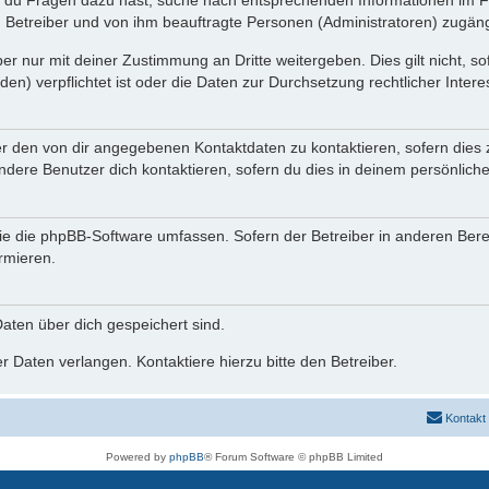
n du Fragen dazu hast, suche nach entsprechenden Informationen im Fo
n Betreiber und von ihm beauftragte Personen (Administratoren) zugäng
r nur mit deiner Zustimmung an Dritte weitergeben. Dies gilt nicht, s
n) verpflichtet ist oder die Daten zur Durchsetzung rechtlicher Interes
er den von dir angegebenen Kontaktdaten zu kontaktieren, sofern dies 
andere Benutzer dich kontaktieren, sofern du dies in deinem persönliche
, die die phpBB-Software umfassen. Sofern der Betreiber in anderen Be
ormieren.
 Daten über dich gespeichert sind.
 Daten verlangen. Kontaktiere hierzu bitte den Betreiber.
Kontakt
Powered by
phpBB
® Forum Software © phpBB Limited
Deutsche Übersetzung durch
phpBB.de