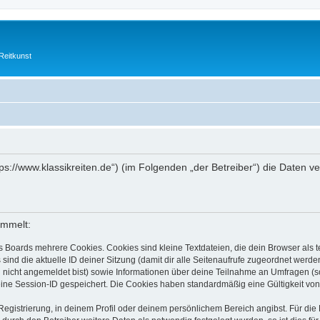
Reitkunst
„https://www.klassikreiten.de“) (im Folgenden „der Betreiber“) die Date
ammelt:
s Boards mehrere Cookies. Cookies sind kleine Textdateien, die dein Browser als
 sind die aktuelle ID deiner Sitzung (damit dir alle Seitenaufrufe zugeordnet werd
u nicht angemeldet bist) sowie Informationen über deine Teilnahme an Umfragen (s
eine Session-ID gespeichert. Die Cookies haben standardmäßig eine Gültigkeit von 
Registrierung, in deinem Profil oder deinem persönlichem Bereich angibst. Für di