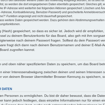
rch den Betreiber weitere Daten als notwendig festgelegt wurden, so ist dies für 
llst, so werden die dort eingegebenen Daten ebenfalls gespeichert. Gleiches gilt, 
Die IP-Adresse wird weiterhin bei folgenden Aktionen gespeichert: Löschen und Än
l-Adresse, Kontoaktivierung, Benutzer-Passwort) und gescheiterte Anmeldeversuch
ine?“-Funktion angezeigt und nicht dauerhaft gespeichert.
 dass weitere Daten gespeichert werden. Dazu gehören dein Abstimmungsverhalten
gungsfunktionen.
(Hash) gespeichert, so dass es sicher ist. Jedoch wird dir empfohlen, 
ssel zu deinem Benutzerkonto für das Board, also geh mit ihm sorgsam
htigterweise nach deinem Passwort fragen. Solltest du dein Passwort v
are fragt dich dann nach deinem Benutzernamen und deiner E-Mail-Ad
Board zugreifen kannst.
en und oben näher spezifizierten Daten zu speichern, um das Board bet
en einer Interessenabwägung zwischen deinen und seinen Interessen sow
r von deinem Browser übermittelter Browser-Kennung zu speichern, so
R DATEN
n Personen zu ermöglichen. Du bist dir daher bewusst, dass die Daten d
ber kann jedoch festlegen, dass einzelne Informationen nur für einen ei