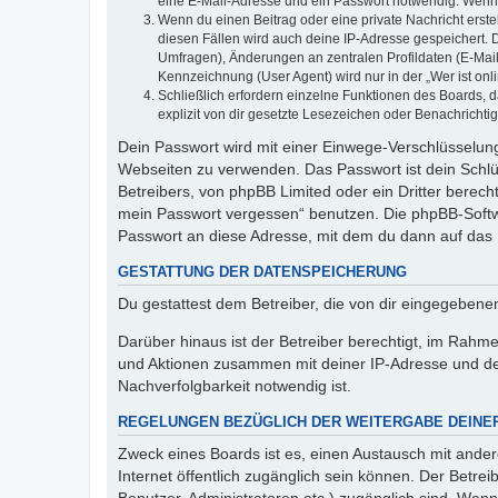
eine E-Mail-Adresse und ein Passwort notwendig. Wenn du
Wenn du einen Beitrag oder eine private Nachricht erste
diesen Fällen wird auch deine IP-Adresse gespeichert. 
Umfragen), Änderungen an zentralen Profildaten (E-Mai
Kennzeichnung (User Agent) wird nur in der „Wer ist onl
Schließlich erfordern einzelne Funktionen des Boards,
explizit von dir gesetzte Lesezeichen oder Benachrichti
Dein Passwort wird mit einer Einwege-Verschlüsselung 
Webseiten zu verwenden. Das Passwort ist dein Schlü
Betreibers, von phpBB Limited oder ein Dritter berec
mein Passwort vergessen“ benutzen. Die phpBB-Softw
Passwort an diese Adresse, mit dem du dann auf das 
GESTATTUNG DER DATENSPEICHERUNG
Du gestattest dem Betreiber, die von dir eingegeben
Darüber hinaus ist der Betreiber berechtigt, im Rahm
und Aktionen zusammen mit deiner IP-Adresse und de
Nachverfolgbarkeit notwendig ist.
REGELUNGEN BEZÜGLICH DER WEITERGABE DEINE
Zweck eines Boards ist es, einen Austausch mit andere
Internet öffentlich zugänglich sein können. Der Betrei