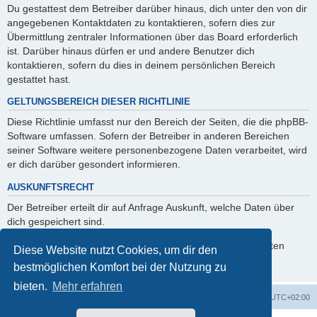
Du gestattest dem Betreiber darüber hinaus, dich unter den von dir
angegebenen Kontaktdaten zu kontaktieren, sofern dies zur
Übermittlung zentraler Informationen über das Board erforderlich
ist. Darüber hinaus dürfen er und andere Benutzer dich
kontaktieren, sofern du dies in deinem persönlichen Bereich
gestattet hast.
GELTUNGSBEREICH DIESER RICHTLINIE
Diese Richtlinie umfasst nur den Bereich der Seiten, die die phpBB-
Software umfassen. Sofern der Betreiber in anderen Bereichen
seiner Software weitere personenbezogene Daten verarbeitet, wird
er dich darüber gesondert informieren.
AUSKUNFTSRECHT
Der Betreiber erteilt dir auf Anfrage Auskunft, welche Daten über
dich gespeichert sind.
Du kannst jederzeit die Löschung bzw. Sperrung deiner Daten
Diese Website nutzt Cookies, um dir den
verlangen. Kontaktiere hierzu bitte den Betreiber.
bestmöglichen Komfort bei der Nutzung zu
bieten.
Mehr erfahren
Foren-Übersicht
Alle Zeiten sind
UTC+02:00