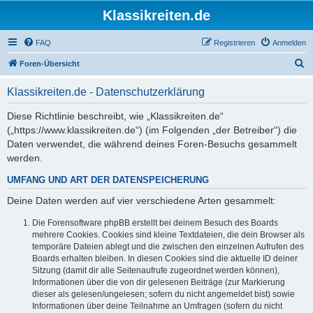
Klassikreiten.de
FAQ
Registrieren
Anmelden
S
Foren-Übersicht
u
Klassikreiten.de - Datenschutzerklärung
c
h
Diese Richtlinie beschreibt, wie „Klassikreiten.de“
(„https://www.klassikreiten.de“) (im Folgenden „der Betreiber“) die
e
Daten verwendet, die während deines Foren-Besuchs gesammelt
werden.
UMFANG UND ART DER DATENSPEICHERUNG
Deine Daten werden auf vier verschiedene Arten gesammelt:
Die Forensoftware phpBB erstellt bei deinem Besuch des Boards
mehrere Cookies. Cookies sind kleine Textdateien, die dein Browser als
temporäre Dateien ablegt und die zwischen den einzelnen Aufrufen des
Boards erhalten bleiben. In diesen Cookies sind die aktuelle ID deiner
Sitzung (damit dir alle Seitenaufrufe zugeordnet werden können),
Informationen über die von dir gelesenen Beiträge (zur Markierung
dieser als gelesen/ungelesen; sofern du nicht angemeldet bist) sowie
Informationen über deine Teilnahme an Umfragen (sofern du nicht