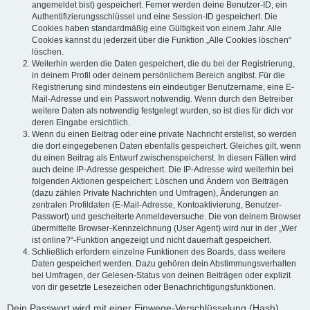
angemeldet bist) gespeichert. Ferner werden deine Benutzer-ID, ein
Authentifizierungsschlüssel und eine Session-ID gespeichert. Die
Cookies haben standardmäßig eine Gültigkeit von einem Jahr. Alle
Cookies kannst du jederzeit über die Funktion „Alle Cookies löschen“
löschen.
Weiterhin werden die Daten gespeichert, die du bei der Registrierung,
in deinem Profil oder deinem persönlichem Bereich angibst. Für die
Registrierung sind mindestens ein eindeutiger Benutzername, eine E-
Mail-Adresse und ein Passwort notwendig. Wenn durch den Betreiber
weitere Daten als notwendig festgelegt wurden, so ist dies für dich vor
deren Eingabe ersichtlich.
Wenn du einen Beitrag oder eine private Nachricht erstellst, so werden
die dort eingegebenen Daten ebenfalls gespeichert. Gleiches gilt, wenn
du einen Beitrag als Entwurf zwischenspeicherst. In diesen Fällen wird
auch deine IP-Adresse gespeichert. Die IP-Adresse wird weiterhin bei
folgenden Aktionen gespeichert: Löschen und Ändern von Beiträgen
(dazu zählen Private Nachrichten und Umfragen), Änderungen an
zentralen Profildaten (E-Mail-Adresse, Kontoaktivierung, Benutzer-
Passwort) und gescheiterte Anmeldeversuche. Die von deinem Browser
übermittelte Browser-Kennzeichnung (User Agent) wird nur in der „Wer
ist online?“-Funktion angezeigt und nicht dauerhaft gespeichert.
Schließlich erfordern einzelne Funktionen des Boards, dass weitere
Daten gespeichert werden. Dazu gehören dein Abstimmungsverhalten
bei Umfragen, der Gelesen-Status von deinen Beiträgen oder explizit
von dir gesetzte Lesezeichen oder Benachrichtigungsfunktionen.
Dein Passwort wird mit einer Einwege-Verschlüsselung (Hash)