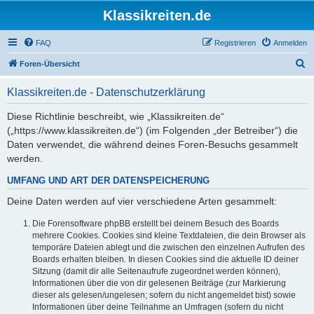
Klassikreiten.de
FAQ
Registrieren
Anmelden
S
Foren-Übersicht
u
Klassikreiten.de - Datenschutzerklärung
c
h
Diese Richtlinie beschreibt, wie „Klassikreiten.de“
(„https://www.klassikreiten.de“) (im Folgenden „der Betreiber“) die
e
Daten verwendet, die während deines Foren-Besuchs gesammelt
werden.
UMFANG UND ART DER DATENSPEICHERUNG
Deine Daten werden auf vier verschiedene Arten gesammelt:
Die Forensoftware phpBB erstellt bei deinem Besuch des Boards
mehrere Cookies. Cookies sind kleine Textdateien, die dein Browser als
temporäre Dateien ablegt und die zwischen den einzelnen Aufrufen des
Boards erhalten bleiben. In diesen Cookies sind die aktuelle ID deiner
Sitzung (damit dir alle Seitenaufrufe zugeordnet werden können),
Informationen über die von dir gelesenen Beiträge (zur Markierung
dieser als gelesen/ungelesen; sofern du nicht angemeldet bist) sowie
Informationen über deine Teilnahme an Umfragen (sofern du nicht