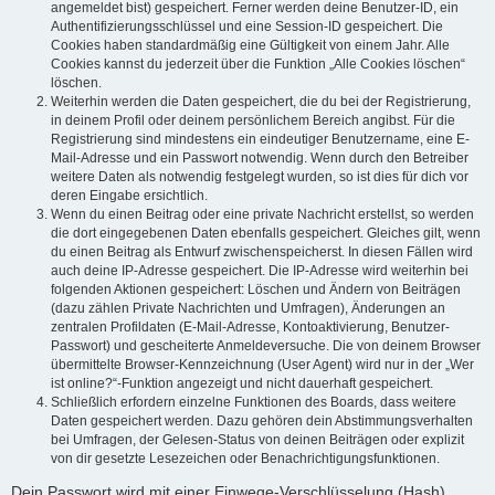
angemeldet bist) gespeichert. Ferner werden deine Benutzer-ID, ein
Authentifizierungsschlüssel und eine Session-ID gespeichert. Die
Cookies haben standardmäßig eine Gültigkeit von einem Jahr. Alle
Cookies kannst du jederzeit über die Funktion „Alle Cookies löschen“
löschen.
Weiterhin werden die Daten gespeichert, die du bei der Registrierung,
in deinem Profil oder deinem persönlichem Bereich angibst. Für die
Registrierung sind mindestens ein eindeutiger Benutzername, eine E-
Mail-Adresse und ein Passwort notwendig. Wenn durch den Betreiber
weitere Daten als notwendig festgelegt wurden, so ist dies für dich vor
deren Eingabe ersichtlich.
Wenn du einen Beitrag oder eine private Nachricht erstellst, so werden
die dort eingegebenen Daten ebenfalls gespeichert. Gleiches gilt, wenn
du einen Beitrag als Entwurf zwischenspeicherst. In diesen Fällen wird
auch deine IP-Adresse gespeichert. Die IP-Adresse wird weiterhin bei
folgenden Aktionen gespeichert: Löschen und Ändern von Beiträgen
(dazu zählen Private Nachrichten und Umfragen), Änderungen an
zentralen Profildaten (E-Mail-Adresse, Kontoaktivierung, Benutzer-
Passwort) und gescheiterte Anmeldeversuche. Die von deinem Browser
übermittelte Browser-Kennzeichnung (User Agent) wird nur in der „Wer
ist online?“-Funktion angezeigt und nicht dauerhaft gespeichert.
Schließlich erfordern einzelne Funktionen des Boards, dass weitere
Daten gespeichert werden. Dazu gehören dein Abstimmungsverhalten
bei Umfragen, der Gelesen-Status von deinen Beiträgen oder explizit
von dir gesetzte Lesezeichen oder Benachrichtigungsfunktionen.
Dein Passwort wird mit einer Einwege-Verschlüsselung (Hash)