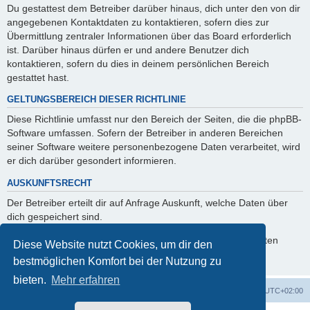
Du gestattest dem Betreiber darüber hinaus, dich unter den von dir
angegebenen Kontaktdaten zu kontaktieren, sofern dies zur
Übermittlung zentraler Informationen über das Board erforderlich
ist. Darüber hinaus dürfen er und andere Benutzer dich
kontaktieren, sofern du dies in deinem persönlichen Bereich
gestattet hast.
GELTUNGSBEREICH DIESER RICHTLINIE
Diese Richtlinie umfasst nur den Bereich der Seiten, die die phpBB-
Software umfassen. Sofern der Betreiber in anderen Bereichen
seiner Software weitere personenbezogene Daten verarbeitet, wird
er dich darüber gesondert informieren.
AUSKUNFTSRECHT
Der Betreiber erteilt dir auf Anfrage Auskunft, welche Daten über
dich gespeichert sind.
Du kannst jederzeit die Löschung bzw. Sperrung deiner Daten
Diese Website nutzt Cookies, um dir den
verlangen. Kontaktiere hierzu bitte den Betreiber.
bestmöglichen Komfort bei der Nutzung zu
bieten.
Mehr erfahren
Foren-Übersicht
Alle Zeiten sind
UTC+02:00